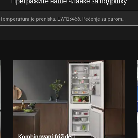
Претражите наше чланке за подршку
Kombinovani frižideri