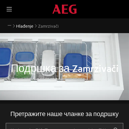
Hlađenje
Zamrzivači
Подршка за Zamrzivači
Претражите наше чланке за подршку