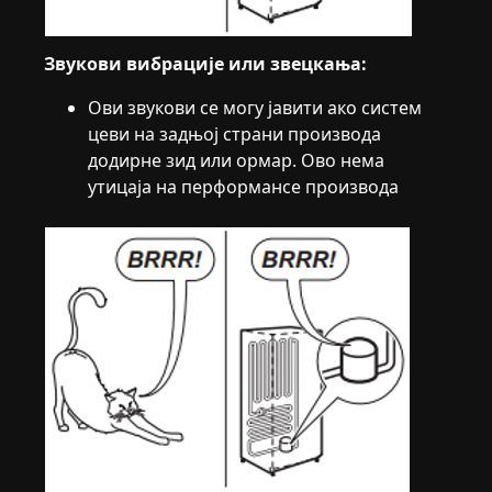
Звукови вибрације или звецкања:
Ови звукови се могу јавити ако систем
цеви на задњој страни производа
додирне зид или ормар. Ово нема
утицаја на перформансе производа