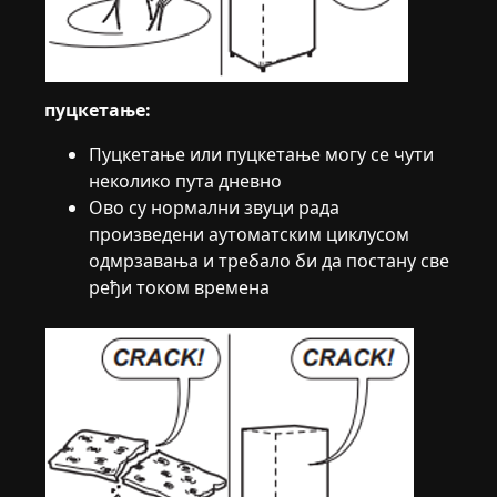
пуцкетање:
Пуцкетање или пуцкетање могу се чути
неколико пута дневно
Ово су нормални звуци рада
произведени аутоматским циклусом
одмрзавања и требало би да постану све
ређи током времена