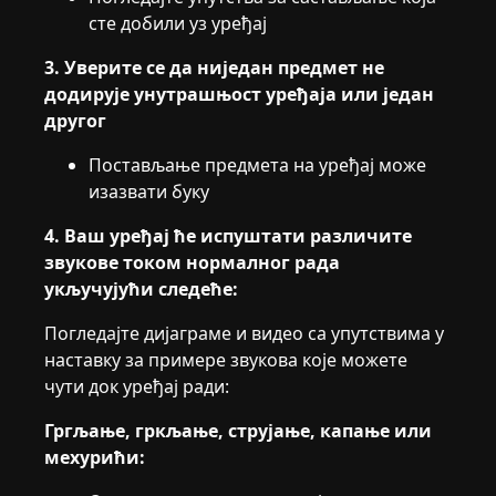
сте добили уз уређај
3. Уверите се да ниједан предмет не
додирује унутрашњост уређаја или један
другог
Постављање предмета на уређај може
изазвати буку
4. Ваш уређај ће испуштати различите
звукове током нормалног рада
укључујући следеће:
Погледајте дијаграме и видео са упутствима у
наставку за примере звукова које можете
чути док уређај ради:
Гргљање, гркљање, струјање, капање или
мехурићи: