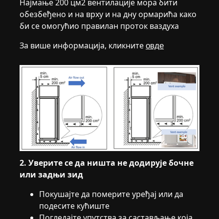
Најмање 200 цм2 вентилације мора бити
обезбеђено и на врху и на дну ормарића како
би се омогућио правилан проток ваздуха
За више информација, кликните
овде
2. Уверите се да ништа не додирује бочне
или задњи зид
Покушајте да померите уређај или да
подесите кућиште
Погледајте упутства за састављање која