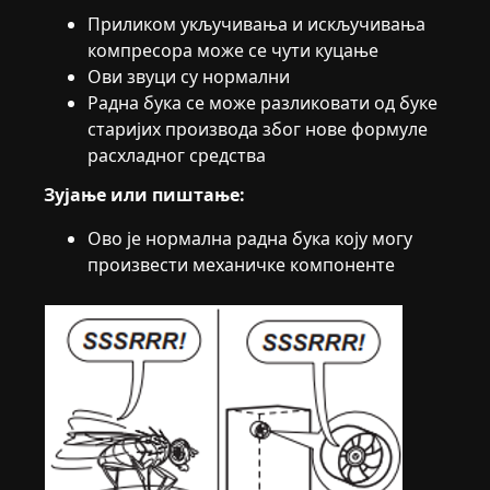
Приликом укључивања и искључивања
компресора може се чути куцање
Ови звуци су нормални
Радна бука се може разликовати од буке
старијих производа због нове формуле
расхладног средства
Зујање или пиштање:
Ово је нормална радна бука коју могу
произвести механичке компоненте