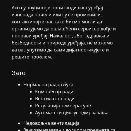
Ако су звуци које производи ваш уређај
изненада почели или су се променили,
контактирајте нас како бисмо могли да
организујемо да овлашћени сервисер дође и
поправи уређај. Нажалост, због здравља и
безбедности и природе уређаја, не можемо
да вас упутимо да сами дијагностикујете и
решите проблем.
Зато
Нормална радна бука
Компресор ради
Вентилатор ради
Регулација температуре
Аутоматски циклус одмрзавања
Недовољна вентилација
Звукови изазвани додиром предмета са