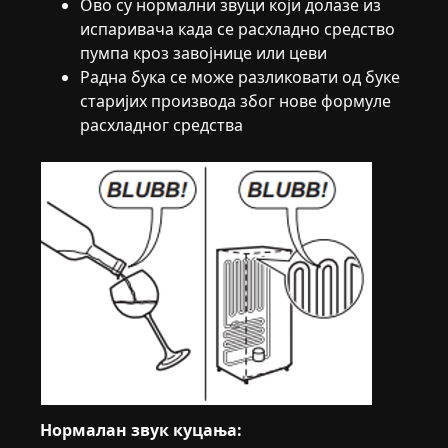
Ово су нормални звуци који долазе из
испаривача када се расхладно средство
пумпа кроз завојнице или цеви
Радна бука се може разликовати од буке
старијих производа због нове формуле
расхладног средства
Нормалан звук куцања: