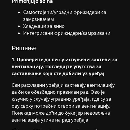
Primenjuje se na
Самостојећи/уградни фрижидери са
замрзивачем
Хладњаци за вино
Интегрисани фрижидери/замрзивачи
Решење
1. Проверите да ли су испуњени захтеви за
вентилацију. Погледајте упутства за
састављање која сте добили уз уређај
Сви расхладни уређаји захтевају вентилацију
да би се обезбедио правилан рад. Ово је
кључно у случају уградних уређаја, где су за
ову сврху потребни отвори за вентилацију.
Понекад може доћи до буке јер недовољна
вентилација утиче на рад уређаја