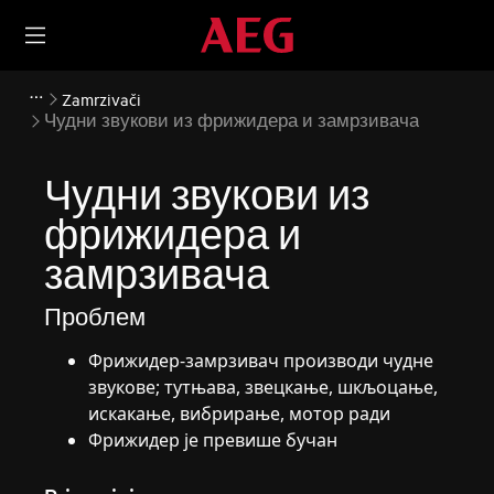
Zamrzivači
Чудни звукови из фрижидера и замрзивача
Чудни звукови из
фрижидера и
замрзивача
Проблем
Фрижидер-замрзивач производи чудне
звукове; тутњава, звецкање, шкљоцање,
искакање, вибрирање, мотор ради
Фрижидер је превише бучан