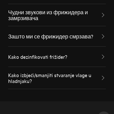
Чудни звукови из фрижидера и
замрзивача
Зашто ми се фрижидер смрзава?
Kako dezinfikovati frižider?
Kako izbjeći/smanjiti stvaranje vlage u
hladnjaku?