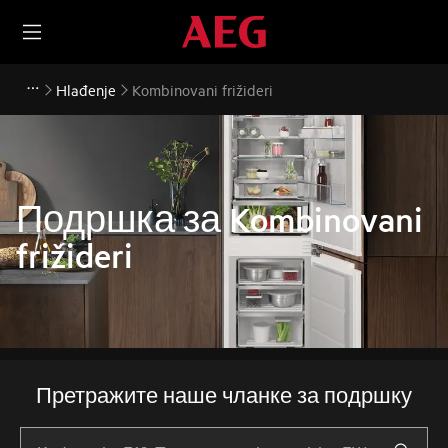
Hlađenje
Kombinovani frižideri
Подршка за Kombinovani
frižideri
Претражите наше чланке за подршку