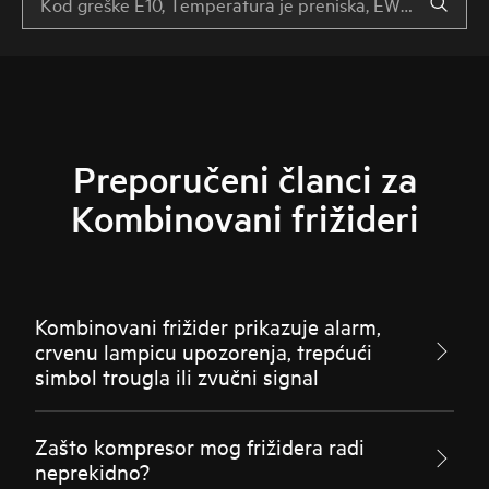
Preporučeni članci za
Kombinovani frižideri
Kombinovani frižider prikazuje alarm,
crvenu lampicu upozorenja, trepćući
simbol trougla ili zvučni signal
Zašto kompresor mog frižidera radi
neprekidno?