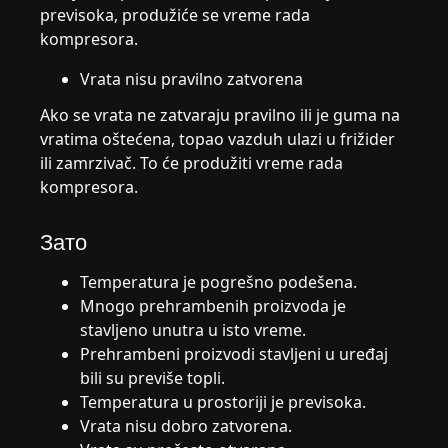
previsoka, produžiće se vreme rada
kompresora.
Vrata nisu pravilno zatvorena
Ako se vrata ne zatvaraju pravilno ili je guma na
vratima oštećena, topao vazduh ulazi u frižider
ili zamrzivač. To će produžiti vreme rada
kompresora.
Зато
Temperatura je pogrešno podešena.
Mnogo prehrambenih proizvoda je
stavljeno unutra u isto vreme.
Prehrambeni proizvodi stavljeni u uređaj
bili su previše topli.
Temperatura u prostoriji je previsoka.
Vrata nisu dobro zatvorena.