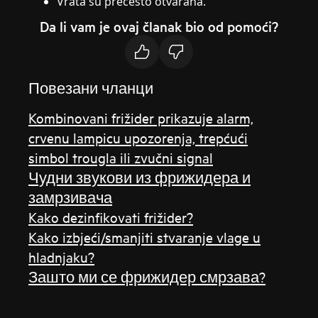
Vrata su prečesto otvarana.
Da li vam je ovaj članak bio od pomoći?
Повезани чланци
Kombinovani frižider prikazuje alarm,
crvenu lampicu upozorenja, trepćući
simbol trougla ili zvučni signal
Чудни звукови из фрижидера и
замрзивача
Kako dezinfikovati frižider?
Kako izbjeći/smanjiti stvaranje vlage u
hladnjaku?
Зашто ми се фрижидер смрзава?