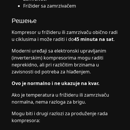
Frižider sa zamrzivačem
Решење
Kompresor u frižideru ili zamrzivaču obično radi
u ciklusima i može raditi i do
45 minuta na sat
.
Moderni uređaji sa elektronski upravljanim
(inverterskim) kompresorima mogu raditi
neprekidno, ali pri različitim brzinama u
zavisnosti od potreba za hlađenjem.
Ovo je normalno i ne ukazuje na kvar.
Ako je temperatura u frižideru ili zamrzivaču
normalna, nema razloga za brigu.
Mogu biti i drugi razlozi za produženje rada
kompresora: