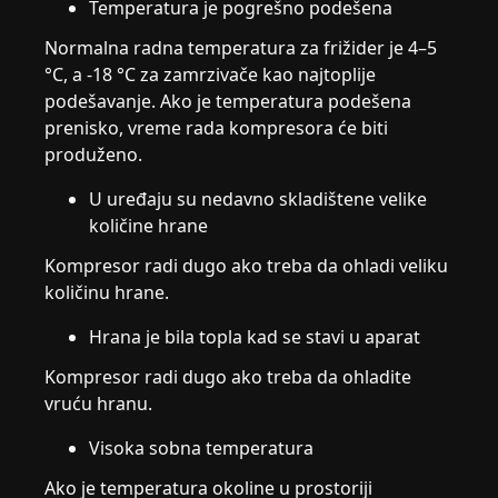
Temperatura je pogrešno podešena
Normalna radna temperatura za frižider je 4–5
°C, a -18 °C za zamrzivače kao najtoplije
podešavanje. Ako je temperatura podešena
prenisko, vreme rada kompresora će biti
produženo.
U uređaju su nedavno skladištene velike
količine hrane
Kompresor radi dugo ako treba da ohladi veliku
količinu hrane.
Hrana je bila topla kad se stavi u aparat
Kompresor radi dugo ako treba da ohladite
vruću hranu.
Visoka sobna temperatura
Ako je temperatura okoline u prostoriji