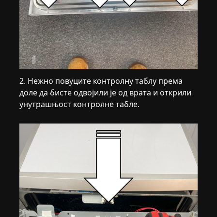
2. Нежно повуците контролну таблу према
доле да бисте одвојили је од врата и открили
унутрашњост контролне табле.