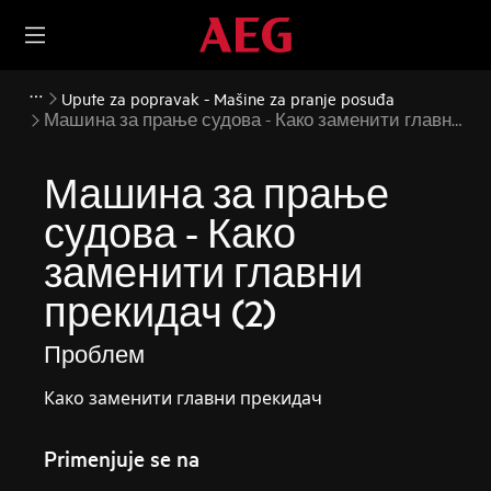
Upute za popravak - Mašine za pranje posuđa
Машина за прање судова - Како заменити главни
прекидач (2)
Машина за прање
судова - Како
заменити главни
прекидач (2)
Проблем
Како заменити главни прекидач
Primenjuje se na