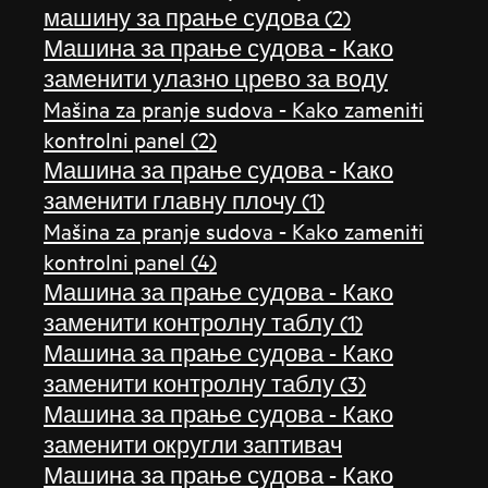
машину за прање судова (2)
Машина за прање судова - Како
заменити улазно црево за воду
Mašina za pranje sudova - Kako zameniti
kontrolni panel (2)
Машина за прање судова - Како
заменити главну плочу (1)
Mašina za pranje sudova - Kako zameniti
kontrolni panel (4)
Машина за прање судова - Како
заменити контролну таблу (1)
Машина за прање судова - Како
заменити контролну таблу (3)
Машина за прање судова - Како
заменити округли заптивач
Машина за прање судова - Како