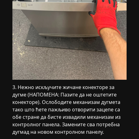
3. Нежно искључите жичане конекторе за
дугме (НАПОМЕНА: Пазите да не оштетите
конекторе). Ослободите механизам дугмета
тако што ћете пажљиво отворити зацепе са
обе стране да бисте извадили механизам из
контролног панела. Замените сва потребна
дугмад на новом контролном панелу.