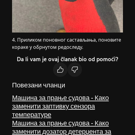
4. Приликом поновног састављања, поновите
кораке у обрнутом редоследу.
Da li vam je ovaj članak bio od pomoći?
Повезани чланци
Машина за прање судова - Како
заменити заптивку сензора
температуре
Машина за прање судова - Како
заменити дозатор детерџента за