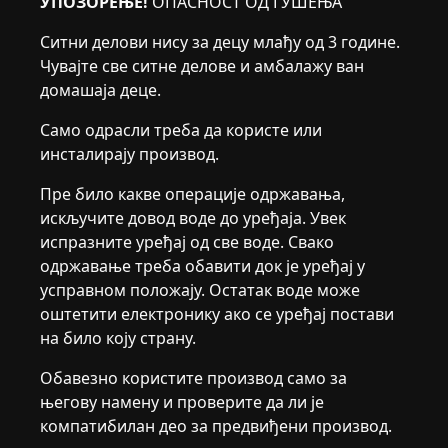
УПОЗОРЕЊЕ!
ОПАСНОСТ ОД ГУШЕЊА
Ситни делови нису за децу млађу од 3 године.
Чувајте све ситне делове и амбалажу ван
домашаја деце.
Само одрасли треба да користе или
инсталирају производ.
Пре било какве операције одржавања,
искључите довод воде до уређаја. Увек
испразните уређај од све воде. Свако
одржавање треба обавити док је уређај у
усправном положају. Остатак воде може
оштетити електронику ако се уређај постави
на било коју страну.
Обавезно користите производ само за
његову намену и проверите да ли је
компатибилан део за предвиђени производ.