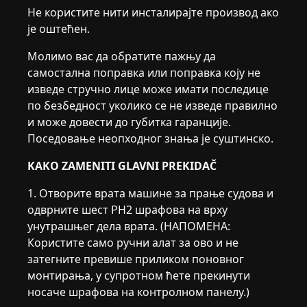
Не користите нити инсталирајте производ ако
је оштећен.
Молимо вас да обратите пажњу да
самостална поправка или поправка коју не
изведе стручно лице може имати последице
по безбедност уколико се не изведе правилно
и може довести до губитка гаранције.
Поседовање неопходног знања је суштинско.
KAKO ZAMENITI GLAVNI PREKIDAČ
1. Отворите врата машине за прање судова и
одврните шест PH2 шрафова на врху
унутрашњег дела врата. (НАПОМЕНА:
Користите само ручни алат за ово и не
затегните превише приликом поновног
монтирања, у супротном ћете прекинути
носаче шрафова на контролном панелу.)