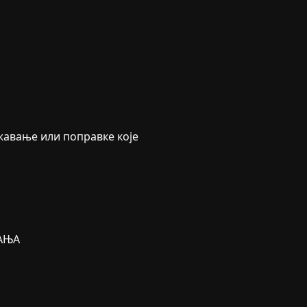
жавање или поправке које
АЊА