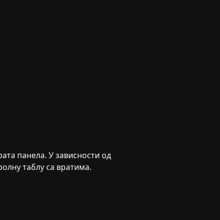
рата панела. У зависности од
тролну таблу са вратима.