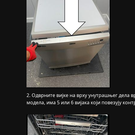
2. Одврните вијке на врху унутрашњег дела в
модела, има 5 или 6 вијака који повезују кон