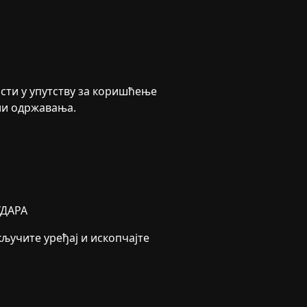
сти у упутству за коришћење
ли одржавања.
ДАРА
ључите уређај и ископчајте