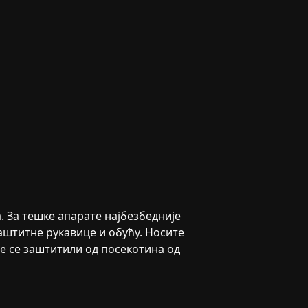
 За тешке апарате најбезбедније
заштитне рукавице и обућу. Носите
те се заштитили од посекотина од