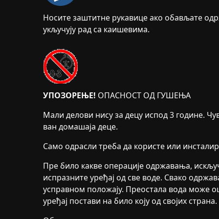
Носите заштитне рукавице ако обављате одр
укључују рад са каишевима.
УПОЗОРЕЊЕ!
ОПАСНОСТ ОД ГУШЕЊА
Мали делови нису за децу испод 3 године. Чу
ван домашаја деце.
Само одрасли треба да користе или инсталир
Пре било какве операције одржавања, искључ
испразните уређај од све воде. Свако одржав
усправном положају. Преостала вода може о
уређај постави на било коју од својих страна.