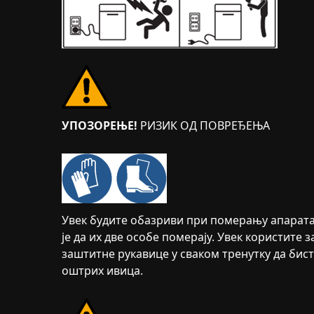
УПОЗОРЕЊЕ!
РИЗИК ОД ПОВРЕЂЕЊА
Увек будите обазриви при померању апарата.
је да их две особе померају. Увек користите 
заштитне рукавице у сваком тренутку да бис
оштрих ивица.