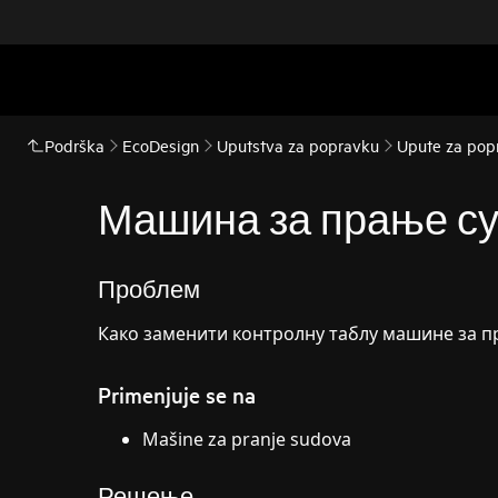
Podrška
EcoDesign
Uputstva za popravku
Upute za pop
Машина за прање суд
Проблем
Како заменити контролну таблу машине за п
Primenjuje se na
Mašine za pranje sudova
Решење