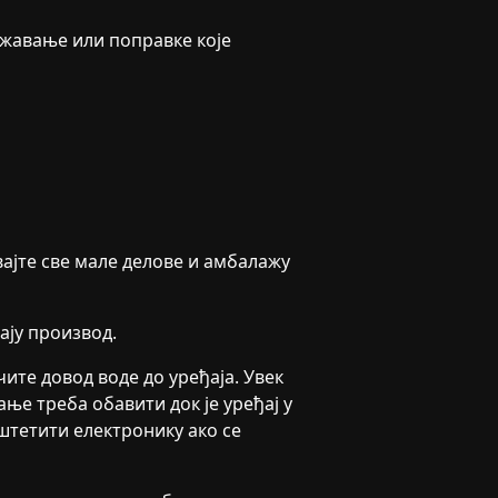
жавање или поправке које
вајте све мале делове и амбалажу
ају производ.
ите довод воде до уређаја. Увек
ање треба обавити док је уређај у
штетити електронику ако се