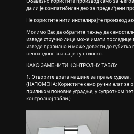
Обавезно користите производ само за његов
да ли је компатибилан део за предвиђени пр
Не користите нити инсталирајте производ ак
Молимо Вас да обратите пажњу да самосталн
изведе стручно лице може имати последице п
изведе правилно и може довести до губитка 
неопходног знања је суштинско.
КАКО ЗАМЕНИТИ КОНТРОЛНУ ТАБЛУ
1. Отворите врата машине за прање судова.
(НАПОМЕНА: Користите само ручни алат за о
приликом поновне уградње, у супротном ћет
контролној табли.)