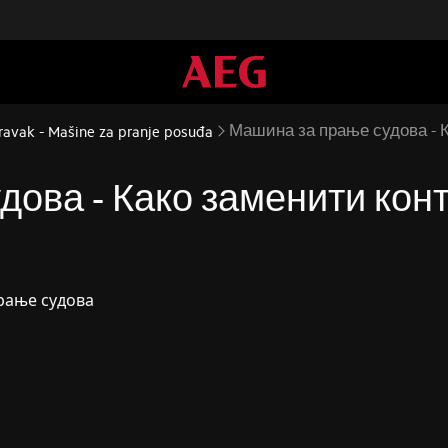
Машина за прање судова - К
ravak - Mašine za pranje posuđa
ова - Како заменити конт
рање судова