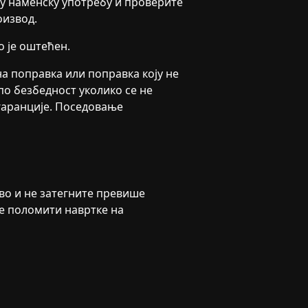
у наменску употребу и проверите
оизвод.
о је оштећен.
а поправка или поправка коју не
о безбедност уколико се не
гаранције. Поседовање
во и не затегните превише
е поломити навртке на