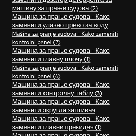
машину за прање судова (2)
Машина за прање судова - Како
заменити улазно црево за воду
Mašina za pranje sudova - Kako zameniti
kontrolni panel (2)
Машина за прање судова - Како
заменити главну плочу (1)
Mašina za pranje sudova - Kako zameniti
kontrolni panel (4)
Машина за прање судова - Како
заменити контролну таблу (3)
Машина за прање судова - Како
заменити округли заптивач
Машина за прање судова - Како
заменити главни прекидач (1)
Машина за прање судова - Како