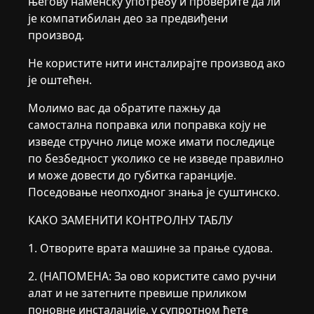
његову наменску употребу и проверите да ли
је компатибилан део за предвиђени
производ.
Не користите нити инсталирајте производ ако
је оштећен.
Молимо вас да обратите пажњу да
самостална поправка или поправка коју не
изведе стручно лице може имати последице
по безбедност уколико се не изведе правилно
и може довести до губитка гаранције.
Поседовање неопходног знања је суштинско.
КАКО ЗАМЕНИТИ КОНТРОЛНУ ТАБЛУ
1. Отворите врата машине за прање судова.
2. (НАПОМЕНА: За ово користите само ручни
алат и не затегните превише приликом
поновне инсталације, у супротном ћете