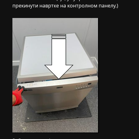
прекинути навртке на контролном панелу.)