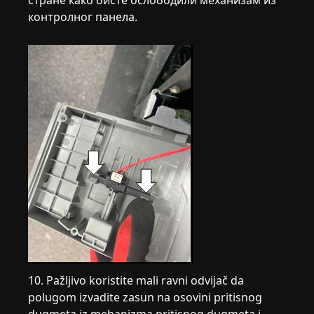
контролног панела.
10. Pažljivo koristite mali ravni odvijač da
polugom izvadite zasun na osovini pritisnog
dugmeta iz mehanizma pritisnog dugmeta i