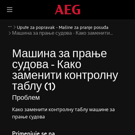
Upute za popravak - Mašine za pranje posuđa
Машина за прање судова - Како заменити
контролну таблу (1)
Машина за прање
судова - Како
заменити контролну
таблу (1)
Проблем
Како заменити контролну таблу машине за
прање судова
Primenjuje se na