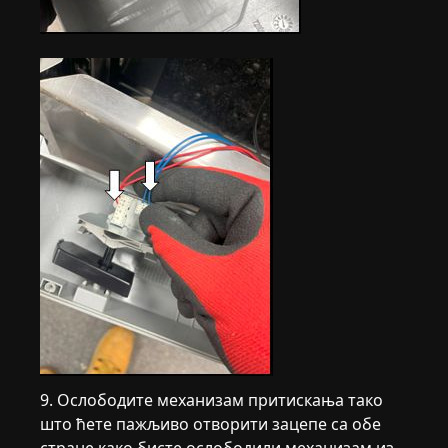
9. Ослободите механизам притискања тако
што ћете пажљиво отворити зацепе са обе
стране како бисте ослободили механизам из