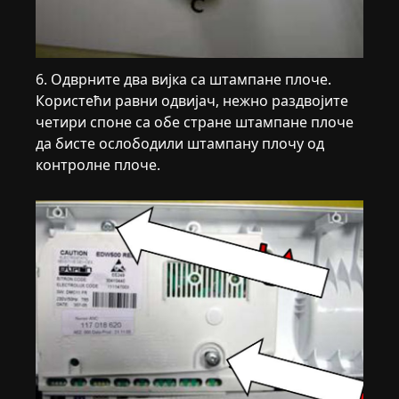
6. Одврните два вијка са штампане плоче.
Користећи равни одвијач, нежно раздвојите
четири споне са обе стране штампане плоче
да бисте ослободили штампану плочу од
контролне плоче.