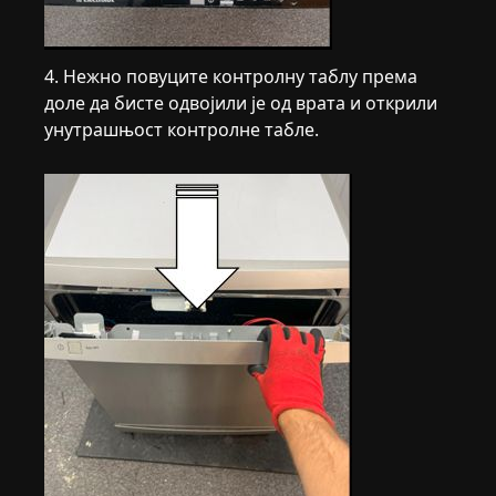
4. Нежно повуците контролну таблу према
доле да бисте одвојили је од врата и открили
унутрашњост контролне табле.