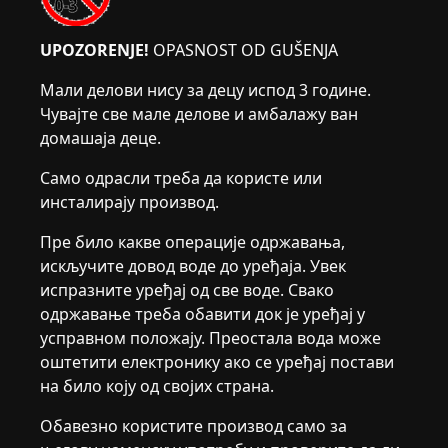
UPOZORENJE!
OPASNOST OD GUŠENJA
Мали делови нису за децу испод 3 године.
Чувајте све мале делове и амбалажу ван
домашаја деце.
Само одрасли треба да користе или
инсталирају производ.
Пре било какве операције одржавања,
искључите довод воде до уређаја. Увек
испразните уређај од све воде. Свако
одржавање треба обавити док је уређај у
усправном положају. Преостала вода може
оштетити електронику ако се уређај постави
на било коју од својих страна.
Обавезно користите производ само за