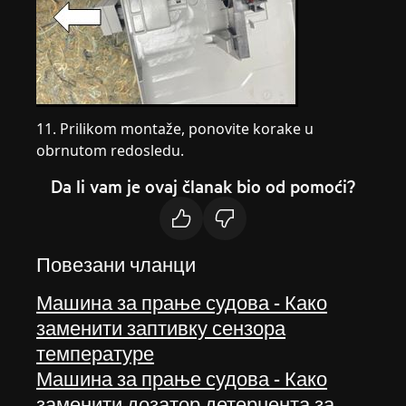
11. Prilikom montaže, ponovite korake u
obrnutom redosledu.
Da li vam je ovaj članak bio od pomoći?
Повезани чланци
Машина за прање судова - Како
заменити заптивку сензора
температуре
Машина за прање судова - Како
заменити дозатор детерџента за