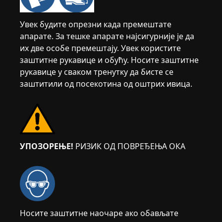
Увек будите опрезни када премештате
апарате. За тешке апарате најсигурније је да
их две особе премештају. Увек користите
заштитне рукавице и обућу. Носите заштитне
рукавице у сваком тренутку да бисте се
заштитили од посекотина од оштрих ивица.
УПОЗОРЕЊЕ!
РИЗИК ОД ПОВРЕЂЕЊА ОКА
Носите заштитне наочаре ако обављате