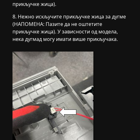
прикључке жица).
8. Нежно искључите прикључке жица за дугме
(НАПОМЕНА: Пазите да не оштетите
прикључке жица). У зависности од модела,
нека дугмад могу имати више прикључака.