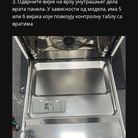
3. Одврните вијке на врху унутрашњег дела
врата панела. У зависности од модела, има 5
или 6 вијака који повезују контролну таблу са
вратима