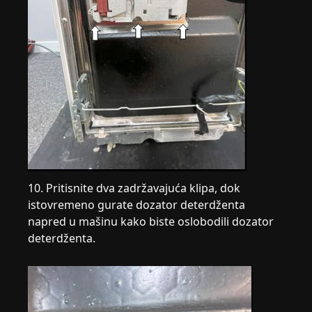
10. Pritisnite dva zadržavajuća klipa, dok
istovremeno gurate dozator deterdženta
napred u mašinu kako biste oslobodili dozator
deterdženta.