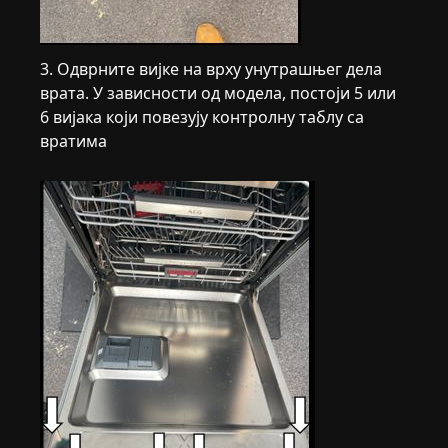
3. Одврните вијке на врху унутрашњег дела
врата. У зависности од модела, постоји 5 или
6 вијака који повезују контролну таблу са
вратима