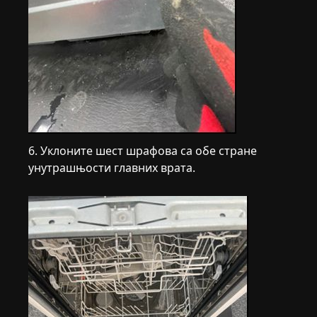
6. Уклоните шест шрафова са обе стране
унутрашњости главних врата.