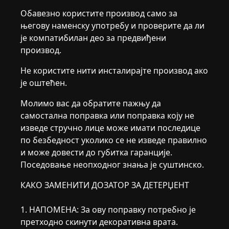
Обавезно користите производ само за
његову наменску употребу и проверите да ли
је компатибилан део за предвиђени
производ.
Не користите нити инсталирајте производ ако
је оштећен.
Молимо вас да обратите пажњу да
самостална поправка или поправка коју не
изведе стручно лице може имати последице
по безбедност уколико се не изведе правилно
и може довести до губитка гаранције.
Поседовање неопходног знања је суштинско.
КАКО ЗАМЕНИТИ ДОЗАТОР ЗА ДЕТЕРЏЕНТ
1. НАПОМЕНА: За ову поправку потребно је
претходно скинути декоративна врата.