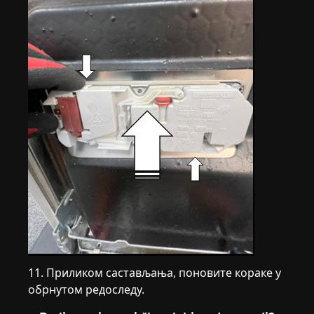
11. Приликом састављања, поновите кораке у
обрнутом редоследу.