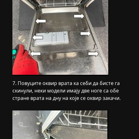
7. Повуците оквир врата ка себи да бисте га
скинули, неки модели имају две ноге са обе
стране врата на дну на које се оквир закачи.