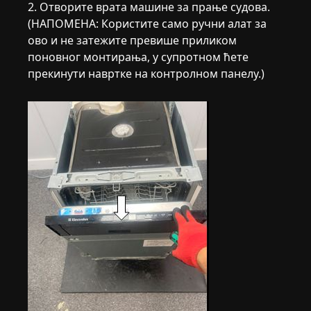
2. Отворите врата машине за прање судова.
(НАПОМЕНА: Користите само ручни алат за
ово и не затежите превише приликом
поновног монтирања, у супротном ћете
прекинути навртке на контролном панелу.)