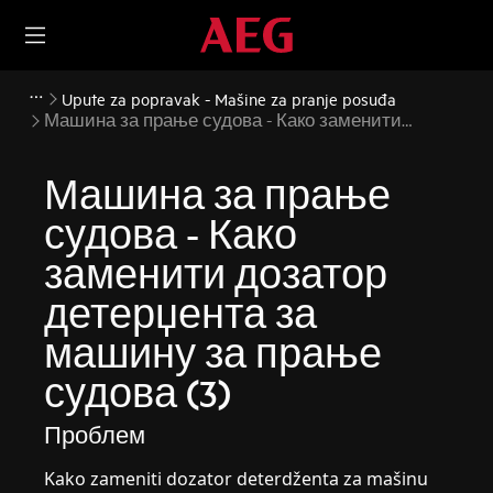
Upute za popravak - Mašine za pranje posuđa
Машина за прање судова - Како заменити
дозатор детерџента за машину за прање судова
(3)
Машина за прање
судова - Како
заменити дозатор
детерџента за
машину за прање
судова (3)
Проблем
Kako zameniti dozator deterdženta za mašinu