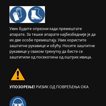
Увек будите опрезни када премештате
апарате. За тешке апарате најбезбедније је да
их две особе премештају. Увек користите
заштитне рукавице и обућу. Носите заштитне
рукавице у сваком тренутку да бисте се
заштитили од посекотина од оштрих ивица.
УПОЗОРЕЊЕ!
РИЗИК ОД ПОВРЕЂЕЊА ОКА