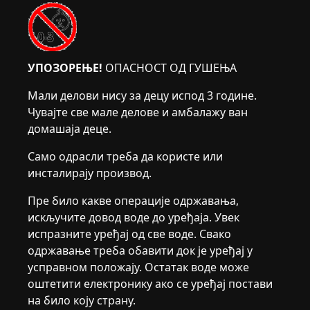
УПОЗОРЕЊЕ!
ОПАСНОСТ ОД ГУШЕЊА
Мали делови нису за децу испод 3 године.
Чувајте све мале делове и амбалажу ван
домашаја деце.
Само одрасли треба да користе или
инсталирају производ.
Пре било какве операције одржавања,
искључите довод воде до уређаја. Увек
испразните уређај од све воде. Свако
одржавање треба обавити док је уређај у
усправном положају. Остатак воде може
оштетити електронику ако се уређај постави
на било коју страну.