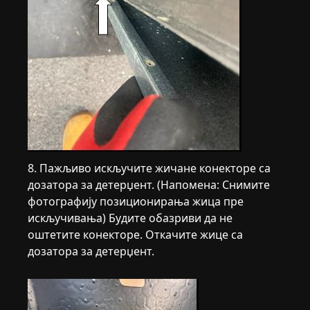
8. Пажљиво искључите жичане конекторе са
дозатора за детерџент. (Напомена: Снимите
фотографију позиционирања жица пре
искључивања) Будите обазриви да не
оштетите конекторе. Откачите жице са
дозатора за детерџент.