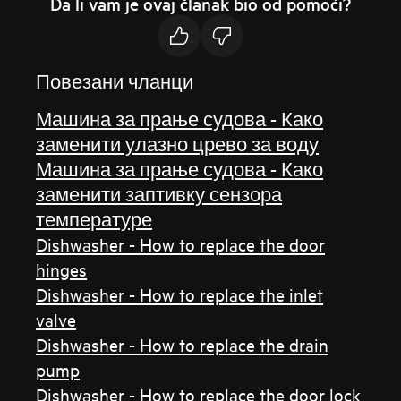
Da li vam je ovaj članak bio od pomoći?
Повезани чланци
Машина за прање судова - Како
заменити улазно црево за воду
Машина за прање судова - Како
заменити заптивку сензора
температуре
Dishwasher - How to replace the door
hinges
Dishwasher - How to replace the inlet
valve
Dishwasher - How to replace the drain
pump
Dishwasher - How to replace the door lock