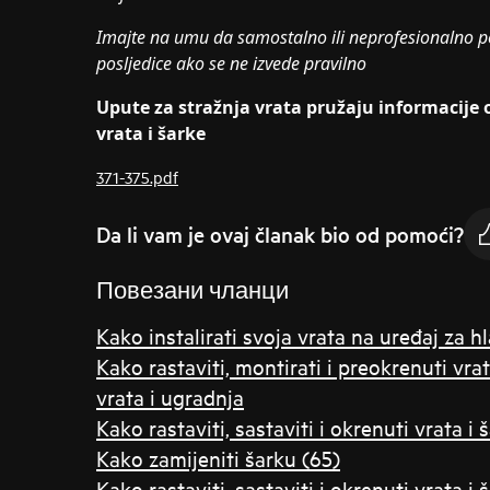
Imajte na umu da samostalno ili neprofesionalno p
posljedice ako se ne izvede pravilno
Upute za stražnja vrata pružaju informacije o
vrata i šarke
371-375.pdf
Da li vam je ovaj članak bio od pomoći?
Повезани чланци
Kako instalirati svoja vrata na uređaj za h
Kako rastaviti, montirati i preokrenuti vrat
vrata i ugradnja
Kako rastaviti, sastaviti i okrenuti vrata i 
Kako zamijeniti šarku (65)
Kako rastaviti, sastaviti i okrenuti vrata i š