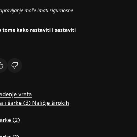
opravljanje može imati sigurnosne
 tome kako rastaviti i sastaviti
lađenje vrata
a i šarke (3) Naličje širokih
šarke (2)
arke (1)