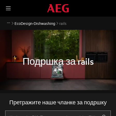
EcoDesign-Dishwashing
rails
Подршка за rails
Претражите наше чланке за подршку