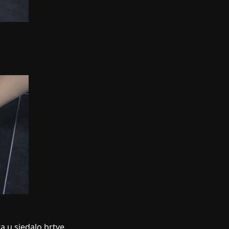
ta u sjedalo brtve.