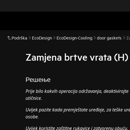
Podrška
EcoDesign
EcoDesign-Cooling
door gaskets
Z
Zamjena brtve vrata (H)
Решење
Prije bilo kakvih operacija održavanja, deaktivirajte 
utičnice.
Uvijek pazite kada premještate uređaje, za teške ur
osobe.
Uvijek koristite zaštitne rukavice i zatvorenu obuću.