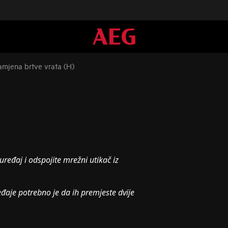
amjena brtve vrata (H)
uređaj i odspojite mrežni utikač iz
eđaje potrebno je da ih premjeste dvije