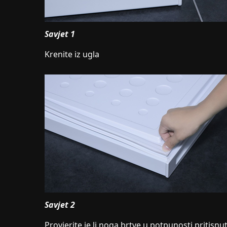
Savjet 1
Krenite iz ugla
Savjet 2
Provjerite je li noga brtve u potpunosti pritisnu