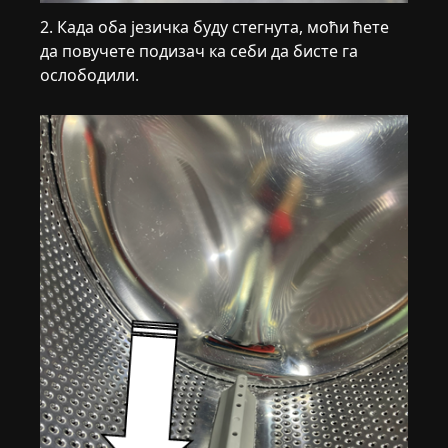
2. Када оба језичка буду стегнута, моћи ћете
да повучете подизач ка себи да бисте га
ослободили.