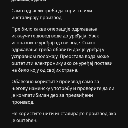
Само одрасли треба да користе или
инсталирају производ.
Пре било какве операције одржавања,
искључите довод воде до уређаја. Увек
испразните уређај од све воде. Свако
одржавање треба обавити док је уређај у
усправном положају. Преостала вода може
оштетити електронику ако се уређај постави
на било коју од својих страна.
Обавезно користите производ само за
његову наменску употребу и проверите да ли
је компатибилан део за предвиђени
производ.
Не користите нити инсталирајте производ ако
је оштећен.