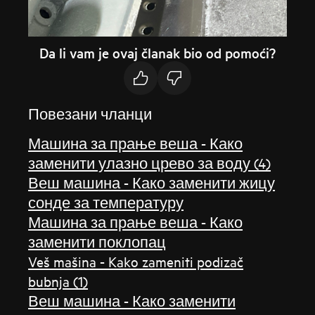
Da li vam je ovaj članak bio od pomoći?
Повезани чланци
Машина за прање веша - Како
заменити улазно црево за воду (4)
Веш машина - Како заменити жицу
сонде за температуру
Машина за прање веша - Како
заменити поклопац
Veš mašina - Kako zameniti podizač
bubnja (1)
Веш машина - Како заменити