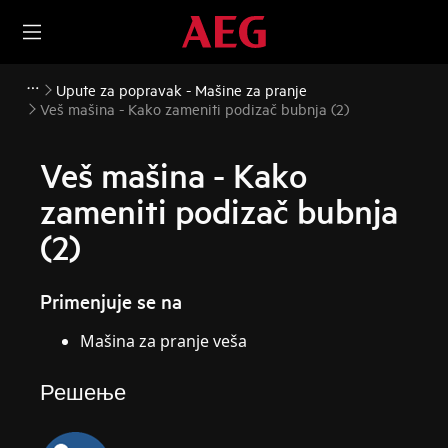
Upute za popravak - Mašine za pranje
Veš mašina - Kako zameniti podizač bubnja (2)
Veš mašina - Kako
zameniti podizač bubnja
(2)
Primenjuje se na
Mašina za pranje veša
Решење