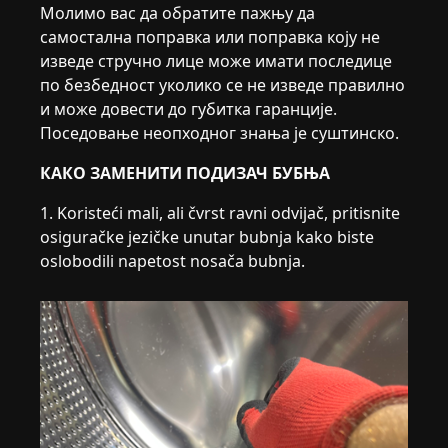
Молимо вас да обратите пажњу да
самостална поправка или поправка коју не
изведе стручно лице може имати последице
по безбедност уколико се не изведе правилно
и може довести до губитка гаранције.
Поседовање неопходног знања је суштинско.
КАКО ЗАМЕНИТИ ПОДИЗАЧ БУБЊА
1. Koristeći mali, ali čvrst ravni odvijač, pritisnite
osiguračke jezičke unutar bubnja kako biste
oslobodili napetost nosača bubnja.