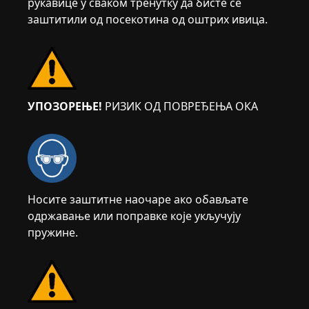
рукавице у сваком тренутку да бисте се
заштитили од посекотина од оштрих ивица.
УПОЗОРЕЊЕ!
РИЗИК ОД ПОВРЕЂЕЊА ОКА
Носите заштитне наочаре ако обављате
одржавање или поправке које укључују
пружине.