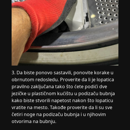
3. Da biste ponovo sastavili, ponovite korake u
obrnutom redosledu. Proverite da li je lopatica
pravilno zaključana tako što ćete podići dve
jezičke u plastičnom kućištu u podizaču bubnja
kako biste stvorili napetost nakon što lopaticu
vratite na mesto. Takođe proverite da li su sve
četiri noge na podizaču bubnja i u njihovim
otvorima na bubnju.