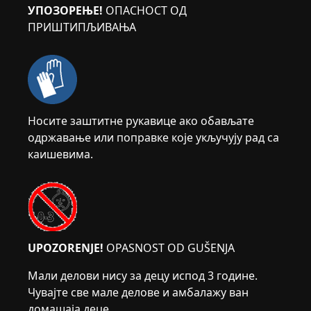
УПОЗОРЕЊЕ!
ОПАСНОСТ ОД
ПРИШТИПЉИВАЊА
Носите заштитне рукавице ако обављате
одржавање или поправке које укључују рад са
каишевима.
UPOZORENJE!
OPASNOST OD GUŠENJA
Мали делови нису за децу испод 3 године.
Чувајте све мале делове и амбалажу ван
домашаја деце.