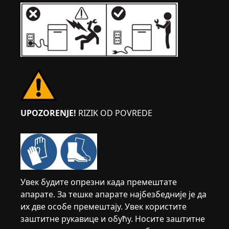
UPOZORENJE!
RIZIK OD POVREDE
Увек будите опрезни када премештате
апарате. За тешке апарате најбезбедније је да
их две особе премештају. Увек користите
заштитне рукавице и обућу. Носите заштитне