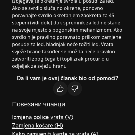
izbjegavajte okretanje svrdla u posudi za led.
Ako se svrdlo slučajno okrene, ponovno
poravnajte svrdlo okretanjem zaokreta za 45
stepeni (vidi dole) dok spremnik za led ne stane
na svoje mjesto s pogonskim mehanizmom. Ako
svrdlo nije pravilno poravnato prilikom zamjene
posude za led, hladnjak neće točiti led. Vrata
svježe hrane također se možda neće pravilno
zatvoriti zbog čega bi topli zrak procurio u
odjeljak za svježu hranu
Da li vam je ovaj članak bio od pomoći?
Повезани чланци
Izmjena police vrata (V)
Zamjena košare (H)
Kako zamijeniti kante za vrata (4)