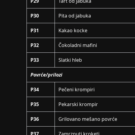
P29
Tart od jabuka
P30
Pita od jabuka
P31
Kakao kocke
P32
Čokoladni mafini
P33
Slatki hleb
Povrće/prilozi
P34
Pečeni krompiri
P35
Pekarski krompir
P36
Grilovano mešano povrće
P37
Zamrznuti kroketi