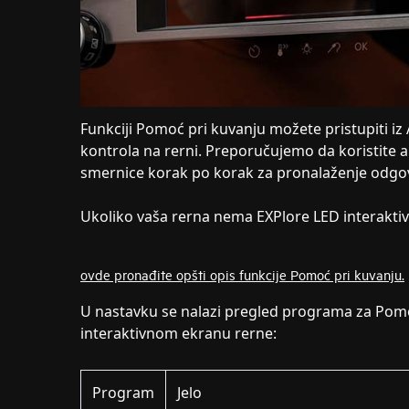
Funkciji Pomoć pri kuvanju možete pristupiti iz 
kontrola na rerni. Preporučujemo da koristite ap
smernice korak po korak za pronalaženje odg
Ukoliko vaša rerna nema EXPlore LED interaktiv
ovde pronađite opšti opis funkcije Pomoć pri kuvanju.
U nastavku se nalazi pregled programa za Pomo
interaktivnom ekranu rerne:
Program
Jelo