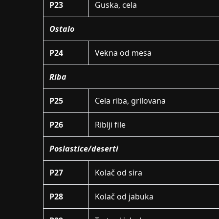
P23
Guska, cela
Ostalo
P24
Vekna od mesa
Riba
P25
Cela riba, grilovana
P26
Riblji file
Poslastice/deserti
P27
Kolač od sira
P28
Kolač od jabuka