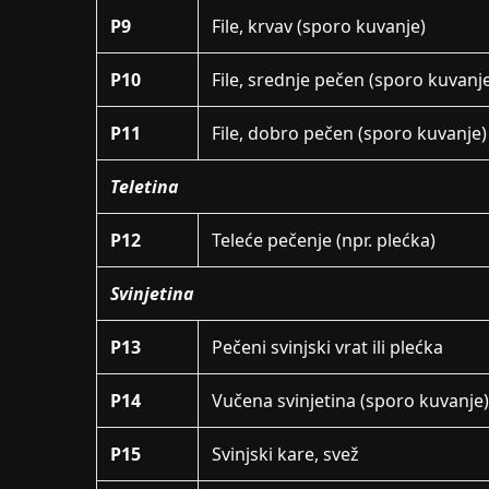
P9
File, krvav (sporo kuvanje)
P10
File, srednje pečen (sporo kuvanj
P11
File, dobro pečen (sporo kuvanje)
Teletina
P12
Teleće pečenje (npr. plećka)
Svinjetina
P13
Pečeni svinjski vrat ili plećka
P14
Vučena svinjetina (sporo kuvanje)
P15
Svinjski kare, svež