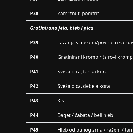
P38
Zamrznuti pomfrit
Gratinirana jela, hleb i pica
P39
Lazanja s mesom/povrćem sa su
P40
Gratinirani krompir (sirovi kromp
P41
Sveža pica, tanka kora
P42
Sveža pica, debela kora
P43
Kiš
P44
Baget / ćabata / beli hleb
P45
Hleb od punog zrna / raženi / tamn