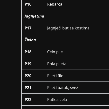
P16
Rebarca
Jagnjetina
P17
Jagnjeći but sa kostima
Živina
P18
Celo pile
P19
Pola pileta
P20
Pileći file
P21
Pileći batak, svež
P22
Patka, cela