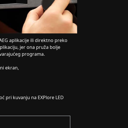
AEG aplikacije ili direktno preko
likaciju, jer ona pruža bolje
ovarajućeg programa.
ni ekran,
ć pri kuvanju na EXPlore LED