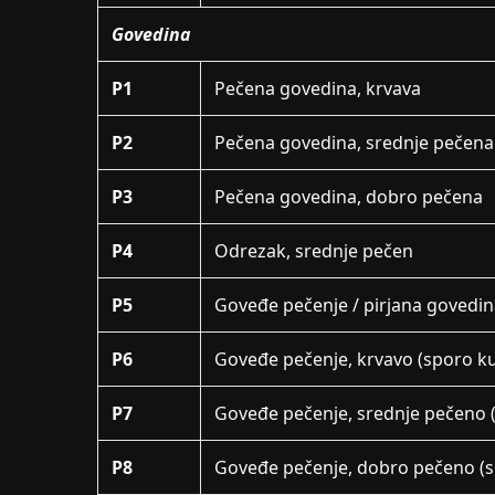
Govedina
P1
Pečena govedina, krvava
P2
Pečena govedina, srednje pečena
P3
Pečena govedina, dobro pečena
P4
Odrezak, srednje pečen
P5
Goveđe pečenje / pirjana govedina
P6
Goveđe pečenje, krvavo (sporo k
P7
Goveđe pečenje, srednje pečeno 
P8
Goveđe pečenje, dobro pečeno (s