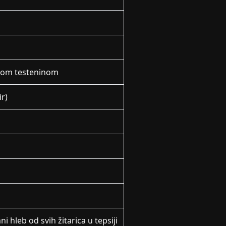
vom testeninom
ir)
i hleb od svih žitarica u tepsiji