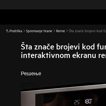
Podrška
Spremanje hrane
Rerne
Šta znače brojevi kod f
Šta znače brojevi kod fu
interaktivnom ekranu re
Решење