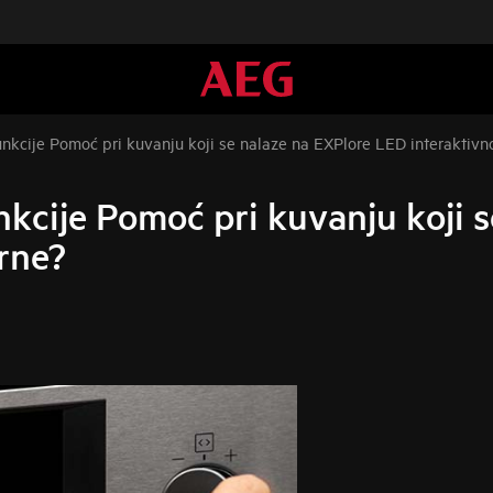
unkcije Pomoć pri kuvanju koji se nalaze na EXPlore LED interaktiv
nkcije Pomoć pri kuvanju koji 
rne?