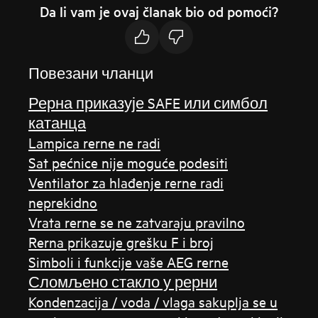
Da li vam je ovaj članak bio od pomoći?
Повезани чланци
Рерна приказује SAFE или симбол
катанца
Lampica rerne ne radi
Sat pećnice nije moguće podesiti
Ventilator za hlađenje rerne radi
neprekidno
Vrata rerne se ne zatvaraju pravilno
Rerna prikazuje grešku F i broj
Simboli i funkcije vaše AEG rerne
Сломљено стакло у рерни
Kondenzacija / voda / vlaga sakuplja se u