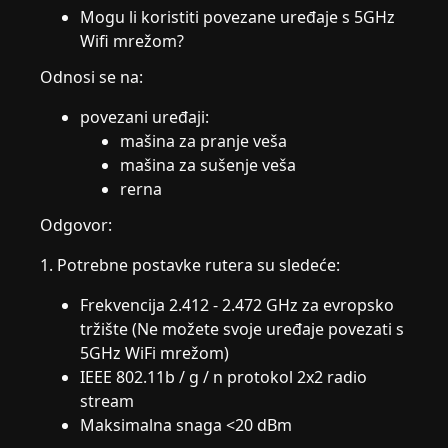
Mogu li koristiti povezane uređaje s 5GHz
Wifi mrežom?
Odnosi se na:
povezani uređaji:
mašina za pranje veša
mašina za sušenje veša
rerna
Odgovor:
1. Potrebne postavke rutera su sledeće:
Frekvencija 2.412 - 2.472 GHz za evropsko
tržište (Ne možete svoje uređaje povezati s
5GHz WiFi mrežom)
IEEE 802.11b / g / n protokol 2x2 radio
stream
Maksimalna snaga <20 dBm