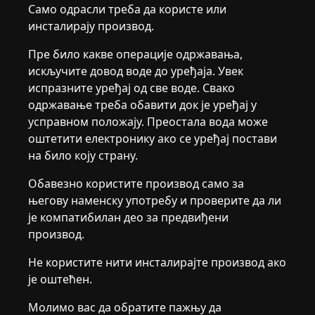
Само одрасли треба да користе или
инсталирају производ.
Пре било какве операције одржавања,
искључите довод воде до уређаја. Увек
испразните уређај од све воде. Свако
одржавање треба обавити док је уређај у
усправном положају. Преостала вода може
оштетити електронику ако се уређај постави
на било коју страну.
Обавезно користите производ само за
његову наменску употребу и проверите да ли
је компатибилан део за предвиђени
производ.
Не користите нити инсталирајте производ ако
је оштећен.
Молимо вас да обратите пажњу да