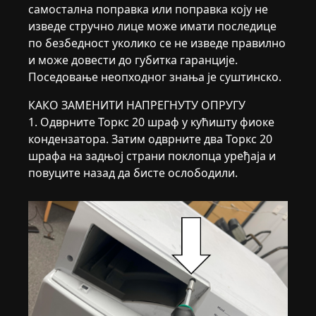
самостална поправка или поправка коју не
изведе стручно лице може имати последице
по безбедност уколико се не изведе правилно
и може довести до губитка гаранције.
Поседовање неопходног знања је суштинско.
КАКО ЗАМЕНИТИ НАПРЕГНУТУ ОПРУГУ
1. Одврните Торкс 20 шраф у кућишту фиоке
кондензатора. Затим одврните два Торкс 20
шрафа на задњој страни поклопца уређаја и
повуците назад да бисте ослободили.