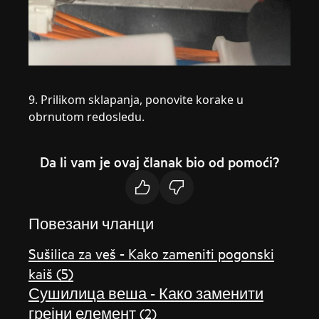
9. Prilikom sklapanja, ponovite korake u
obrnutom redosledu.
Da li vam je ovaj članak bio od pomoći?
Повезани чланци
Sušilica za veš - Kako zameniti pogonski
kaiš (5)
Сушилица веша - Како заменити
грејни елемент (2)