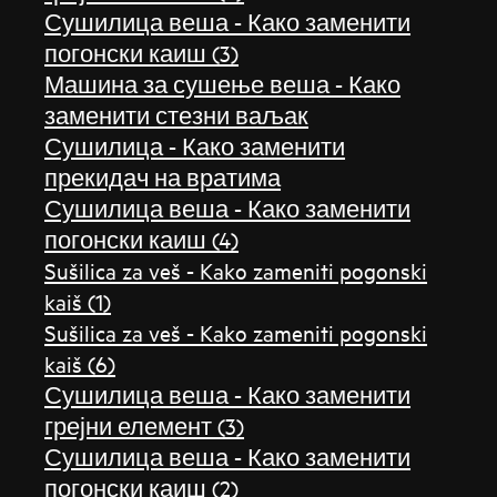
Сушилица веша - Како заменити
погонски каиш (3)
Машина за сушење веша - Како
заменити стезни ваљак
Сушилица - Како заменити
прекидач на вратима
Сушилица веша - Како заменити
погонски каиш (4)
Sušilica za veš - Kako zameniti pogonski
kaiš (1)
Sušilica za veš - Kako zameniti pogonski
kaiš (6)
Сушилица веша - Како заменити
грејни елемент (3)
Сушилица веша - Како заменити
погонски каиш (2)