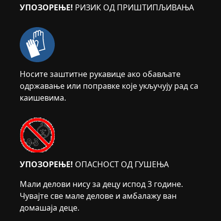
УПОЗОРЕЊЕ!
РИЗИК ОД ПРИШТИПЉИВАЊА
Носите заштитне рукавице ако обављате
одржавање или поправке које укључују рад са
каишевима.
УПОЗОРЕЊЕ!
ОПАСНОСТ ОД ГУШЕЊА
Мали делови нису за децу испод 3 године.
Чувајте све мале делове и амбалажу ван
домашаја деце.