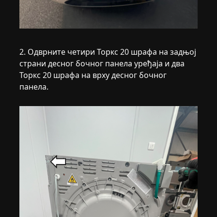
2. Одврните четири Торкс 20 шрафа на задњој
страни десног бочног панела уређаја и два
Торкс 20 шрафа на врху десног бочног
панела.