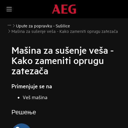
Upute za popravku - Sušilice
Mašina za sušenje veša - Kako zameniti oprugu zatezača
Mašina za sušenje veša -
Kako zameniti oprugu
zatezača
Primenjuje se na
Veš mašina
Решење