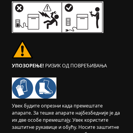
УПОЗОРЕЊЕ!
РИЗИК ОД ПОВРЕЂИВАЊА
Увек будите опрезни када премештате
апарате. За тешке апарате најбезбедније је да
их две особе премештају. Увек користите
заштитне рукавице и обућу. Носите заштитне