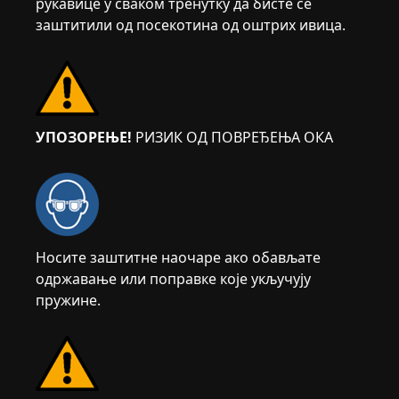
рукавице у сваком тренутку да бисте се
заштитили од посекотина од оштрих ивица.
УПОЗОРЕЊЕ!
РИЗИК ОД ПОВРЕЂЕЊА ОКА
Носите заштитне наочаре ако обављате
одржавање или поправке које укључују
пружине.