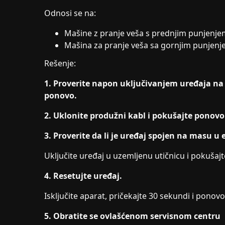
Odnosi se na:
Mašine z pranje veša s prednjim punjenjem
Mašina za pranje veša sa gornjim punjen
Rešenje:
1. Proverite napon uključivanjem uređaja n
ponovo.
2. Uklonite produžni kabl i pokušajte ponovo
3. Proverite da li je uređaj spojen na masu u e
Uključite uređaj u uzemljenu utičnicu i pokušaj
4. Resetujte uređaj.
Isključite aparat, pričekajte 30 sekundi i ponovo 
5. Obratite se ovlašćenom servisnom centru