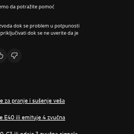
jemo da potražite pomoć
voda dok se problem u potpunosti
priključivati dok se ne uverite da je
e za pranje i sušenje veša
 E40 ili emituje 4 zvučna
, C3 ili odaje 3 zvučna signala