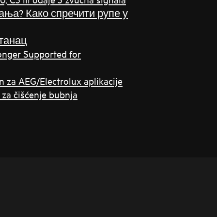
ања? Како спречити рупе у
танац
onger Supported for
an za AEG/Electrolux aplikacije
 za čišćenje bubnja