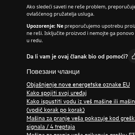
Ako sledeći saveti ne reše problem, preporuču
ovlašćenog pružatelja usluga.
Upozorenje: Ne
preporučujemo upotrebu proiz
ne reši. Isključite proizvod i nemojte ga ponovo 
u redu.
Da li vam je ovaj članak bio od pomoći?
Повезани чланци
Objašnjenje nove energetske oznake EU
Kako spojiti svoj uređaj
Kako ispustiti vodu iz veš mašine ili mašin
(vodič korak po korak)
Mašina za pranje veša pokazuje kod greške
signala / 4 treptaja
Mašina za pranje veša prikazuje grešku E30