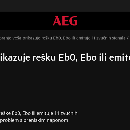
ranje veša prikazuje rešku Eb0, Ebo ili emituje 11 zvučnih signala / 
ikazuje rešku Eb0, Ebo ili emitu
eške Eb0, Ebo ili emituje 11 zvučnih
 na problem s preniskim naponom