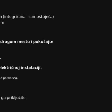
 (integrirana i samostojeća)
jem
a drugom mestu i pokušajte
.
lektričnoj instalaciji.
te ponovo.
ga priključite.