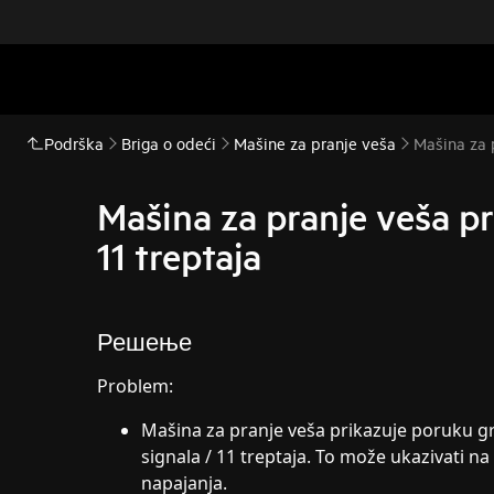
Podrška
Briga o odeći
Mašine za pranje veša
Mašina za p
Mašina za pranje veša pr
11 treptaja
Решење
Problem:
Mašina za pranje veša prikazuje poruku gr
signala / 11 treptaja. To može ukazivati
napajanja.