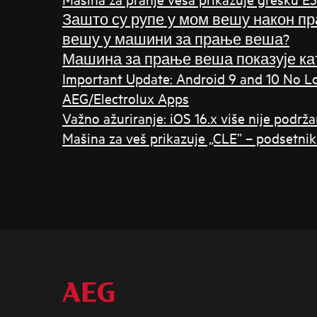
Зашто су рупе у мом вешу након пр
вешу у машини за прање веша?
Машина за прање веша показује ка
Important Update: Android 9 and 10 No L
AEG/Electrolux Apps
Važno ažuriranje: iOS 16.x više nije podrž
Mašina za veš prikazuje „CLE” – podsetnik