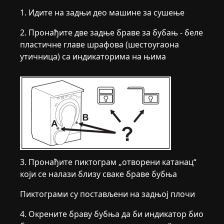
1. Идите на задњи део машине за сушење
2. Пронађите две задње браве за бубањ - беле
пластичне главе шрафова (шестоугаона
утичница) са индикаторима на њима
3. Пронађите пиктограм „отворени катанац“
који се налази близу сваке браве бубња
Пиктограми су постављени на задњој плочи
4. Окрените браву бубња да би индикатор био