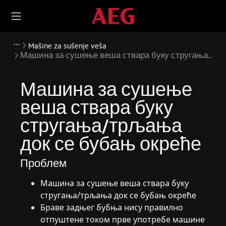
Mašine za sušenje veša
Машина за сушење веша ствара буку стругања/
трљања док се бубањ окреће
Машина за сушење
веша ствара буку
стругања/трљања
док се бубањ окреће
Проблем
Машина за сушење веша ствара буку
стругања/трљања док се бубањ окреће
Браве задњег бубња нису правилно
отпуштене током прве употребе машине