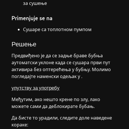
за сушење
Primenjuje se na
Сушаре са топлотном пумпом
Решење
Предвиђено је да се задње браве бубња
аутоматски уклоне када се сушара први пут
активира без оптерећења у бубњу. Молимо
погледајте наменски одељак у .
упутству за употребу
Међутим, ако нешто крене по злу, лако
можете сами да деблокирате бубањ.
Да бисте то урадили, следите доле наведене
кораке: