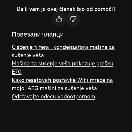
Da li vam je ovaj članak bio od pomoći?
Повезани чланци
Čišćenje filtera i kondenzatora mašine za
sušenje veša
Mašina za sušenje veša prikazuje grešku
E70
Kako resetovati postavke WiFi mreže na
mojoj AEG mašini za sušenje veša
Održavajte odeću vodootpornom