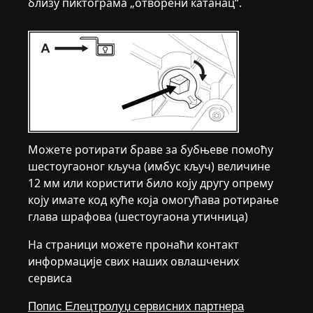
близу пиктограма „отворени катанац“.
Можете ротирати браве за бубњеве помоћу
шестоугаоног кључа (имбус кључ) величине
12 мм или користити било коју другу опрему
коју имате код куће која омогућава ротирање
глава шрафова (шестоугаона утичница)
На страници можете пронаћи контакт
информације свих наших овлашчених
сервиса
Попис Елецтролуџ сервисних партнера