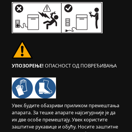
УПОЗОРЕЊЕ!
ОПАСНОСТ ОД ПОВРЕЂИВАЊА
Увек будите обазриви приликом премештања
апарата. За тешке апарате најсигурније је да
их две особе премештају. Увек користите
заштитне рукавице и обућу. Носите заштитне