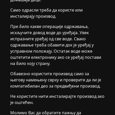
Само одрасли треба да користе или
инсталирају производ.
Пре било какве операције одржавања,
искључите довод воде до уређаја. Увек
испразните уређај од све воде. Свако
одржавање треба обавити док је уређај у
усправном положају. Остатак воде може
оштетити електронику ако се уређај постави
на било коју страну.
Обавезно користите производ само за
његову намењену сврху и проверите да ли је
компатибилан део за предвиђени производ.
Не користите нити инсталирајте производ ако
је оштећен.
Молимо Вас да обратите пажњу да