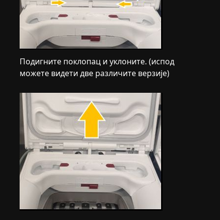
Подигните поклопац и уклоните. (испод
можете видети две различите верзије)