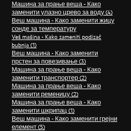
Машина за прање веша - Како
заменити улазно црево за воду (4)
Веш машина - Како заменити жицу
сонде за температуру
Veš mašina - Kako zameniti podizač
bubnja (1)
Веш машина - Како заменити
прстен за повезивање (3)
Машина за прање веша - Како
заменити транспортер (2)
Машина за прање веша - Како
заменити ременицу (2)
Машина за прање веша - Како
заменити шкрипац (1)
Веш машина - Како заменити грејни
елемент (5)