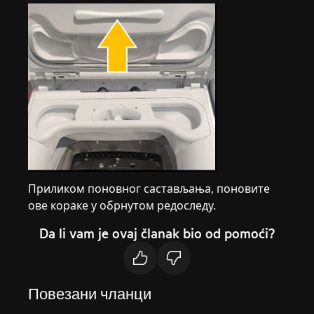
Приликом поновног састављања, поновите
ове кораке у обрнутом редоследу.
Da li vam je ovaj članak bio od pomoći?
Повезани чланци