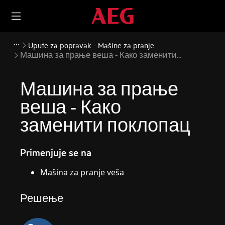
Upute za popravak - Mašine za pranje
Машина за прање веша - Како заменити
поклопац
Машина за прање
веша - Како
заменити поклопац
Primenjuje se na
Mašina za pranje veša
Решење