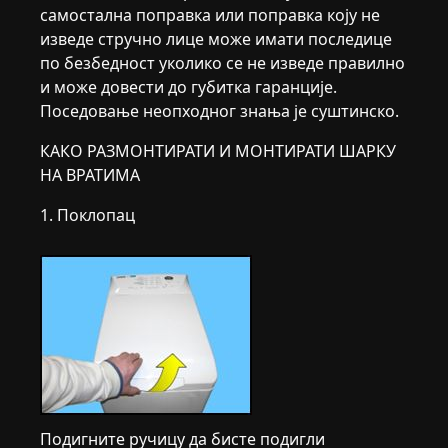
самостална поправка или поправка коју не
изведе стручно лице може имати последице
по безбедност уколико се не изведе правилно
и може довести до губитка гаранције.
Поседовање неопходног знања је суштинско.
КАКО РАЗМОНТИРАТИ И МОНТИРАТИ ШАРКУ
НА ВРАТИМА
1. Поклопац
Подигните ручицу да бисте подигли