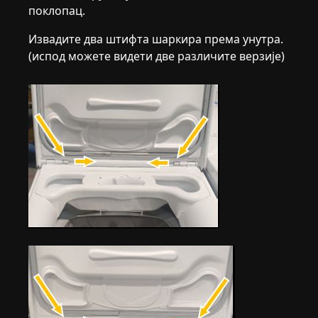
поклопац.
Извадите два штифта шаркира према унутра.
(испод можете видети две различите верзије)