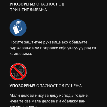
УПОЗОРЕЊЕ!
ОПАСНОСТ ОД
ПРИШТИПЉИВАЊА
Носите заштитне рукавице ако обављате
одржавање или поправке које укључују рад са
каишевима.
УПОЗОРЕЊЕ!
ОПАСНОСТ ОД ГУШЕЊА
Мали делови нису за децу испод 3 године.
Чувајте све мале делове и амбалажу ван
домашаја деце.