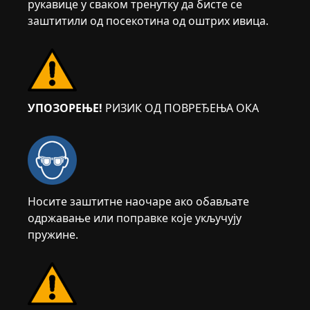
рукавице у сваком тренутку да бисте се
заштитили од посекотина од оштрих ивица.
УПОЗОРЕЊЕ!
РИЗИК ОД ПОВРЕЂЕЊА ОКА
Носите заштитне наочаре ако обављате
одржавање или поправке које укључују
пружине.