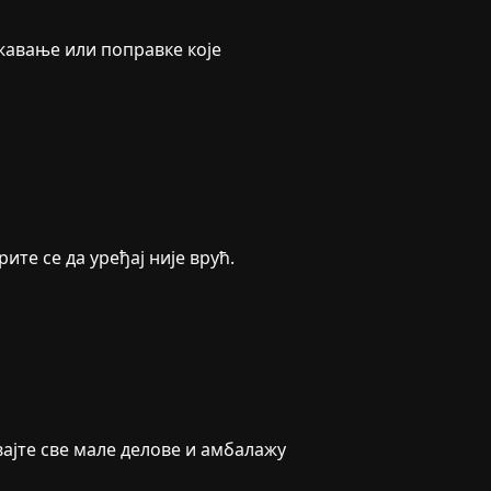
жавање или поправке које
те се да уређај није врућ.
вајте све мале делове и амбалажу