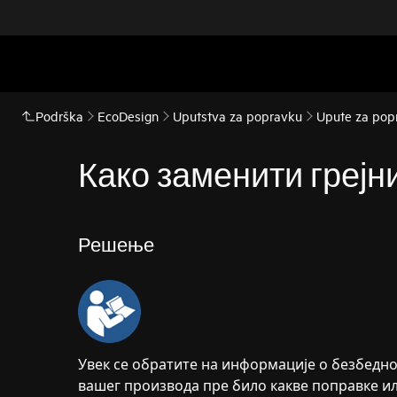
Podrška
EcoDesign
Uputstva za popravku
Upute za popr
Како заменити грејн
Решење
Увек се обратите на информације о безбедно
вашег производа пре било какве поправке и