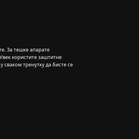
е. За тешке апарате
. Увек користите заштитне
у сваком тренутку да бисте се