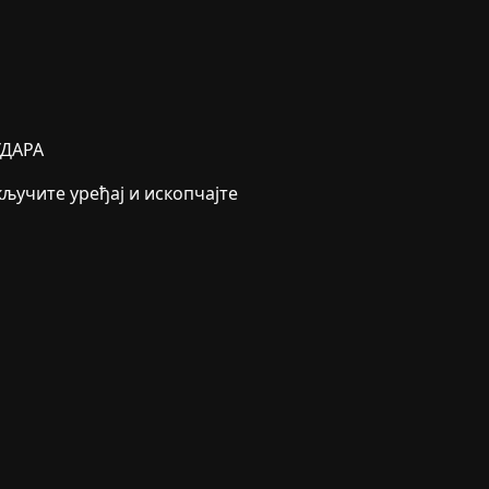
ДАРА
ључите уређај и ископчајте