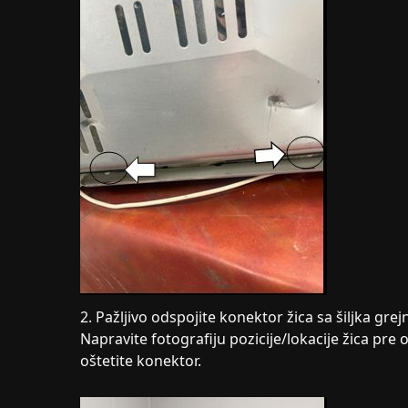
2. Pažljivo odspojite konektor žica sa šiljka g
Napravite fotografiju pozicije/lokacije žica pre
oštetite konektor.