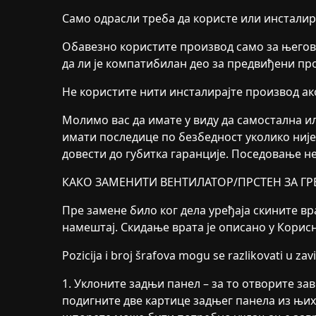
Само одрасли треба да користе или инсталир
Обавезно користите производ само за његов
да ли је компатибилан део за предвиђени пр
Не користите нити инсталирајте производ ак
Молимо вас да имате у виду да самостална 
имати последице по безбедност уколико ниј
довести до губитка гаранције. Поседовање н
КАКО ЗАМЕНИТИ ВЕНТИЛАТОР/ПРСТЕН ЗА ГР
Пре замене било ког дела уређаја скините вра
намештај. Скидање врата је описано у Корис
Pozicija i broj šrafova mogu se razlikovati u zav
1. Уклоните задњи панел – за то отворите за
подигните две картице задњег панела из њих