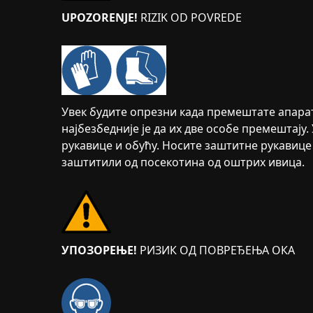
UPOZORENJE!
RIZIK OD POVREDE
Увек будите опрезни када премештате апарат
најбезбедније је да их две особе премештају
рукавице и обућу. Носите заштитне рукавице 
заштитили од посекотина од оштрих ивица.
УПОЗОРЕЊЕ!
РИЗИК ОД ПОВРЕЂЕЊА ОКА