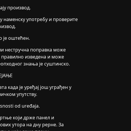
ају производ.
у наменску употребу и проверите
оизвод.
о је оштећен.
или нестручна поправка може
е правилно изведена и може
еопходног знања је суштинско.
ЕЈАЊЕ
та када је уређај још уграђен у
ничком упутству.
isnosti od uređaja.
вртње који држе панел и
ових утора на дну рерне. За