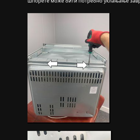
шпорете може бити потребно уклањање завр