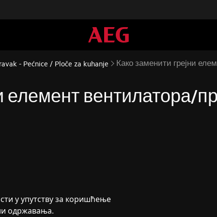
Како заменити грејни елем
avak - Pećnice / Ploče za kuhanje
и елемент вентилатора/прс
сти у упутству за коришћење
ли одржавања.