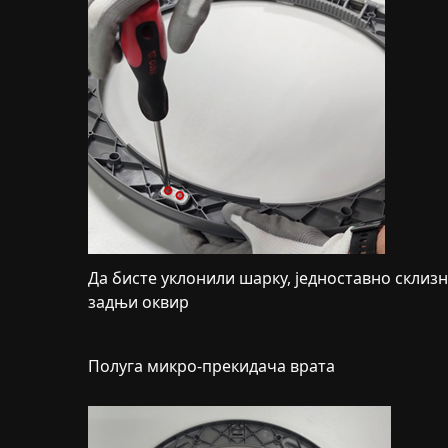
Да бисте уклонили шарку, једноставно склизни
задњи оквир
Полуга микро-прекидача врата