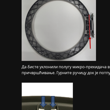
Да бисте уклонили полугу микро-прекидача в
причвршћивање. Гурните ручицу док је потпу