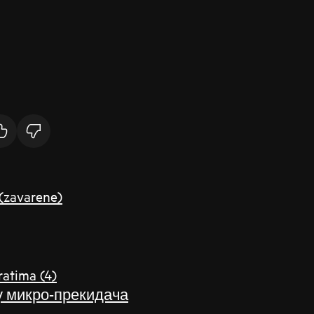
 (zavarene)
vratima (4)
у микро-прекидача