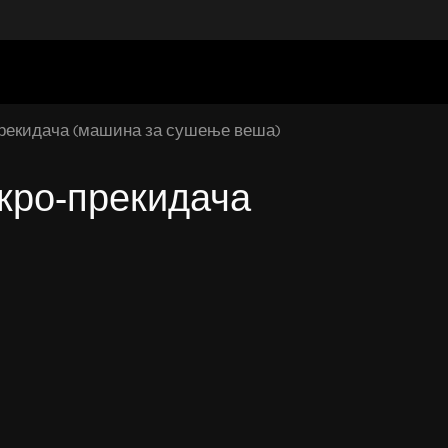
-прекидача (машина за сушење веша)
икро-прекидача