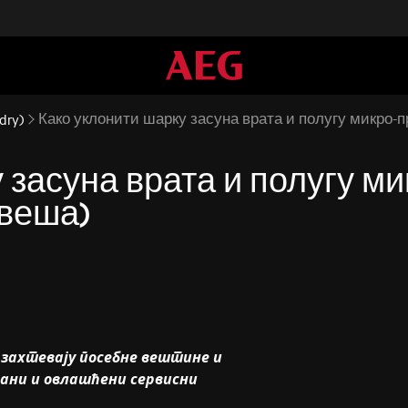
Како уклонити шарку засуна врата и полугу микро
dry)
 засуна врата и полугу м
веша)
а захтевају посебне вештине и
вани и овлашћени сервисни