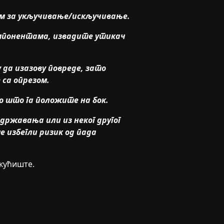
м за укључивање/искључивање.
мпонентама, извадите утикач
.
 да изазову повреде, зато
са опрезом.
го што га положите на бок.
одржавања или из неког другог
е избегли ризик од пада
 кућиште.