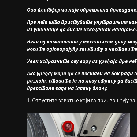
Ова платформа није опремљена прекидаче
Пре него што приступите унутрашњим ко
из утичнице да бисте искључили напајање
Неке од компоненти у механичком делу могу
носите одговарајућу заштиту и наставите 
Увек испразните сву воду из уређаја пре не
Ако уређај мора да се постави на бок ради 
разлога, ставите га на леву страну да бист
преостале воде на главну плочу.
1. Отпустите завртње који га причвршћују за