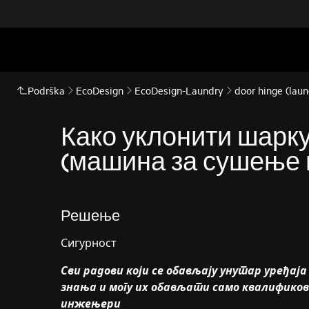
Podrška
EcoDesign
EcoDesign-Laundry
door hinge (laun
Како уклонити шарку
(машина за сушење 
Решење
Сигурност
Сви радови који се обављају унутар уређај
знања и могу их обављати само квалифико
инжењери