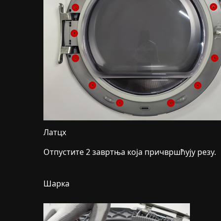
Латцх
Отпустите 2 завртња која причвршћују резу.
Шарка