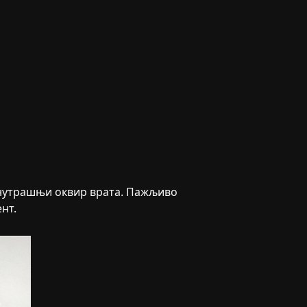
унутрашњи оквир врата. Пажљиво
нт.