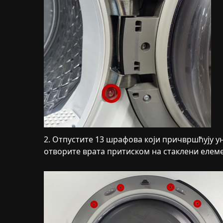
2. Отпустите 13 шрафова који причвршћују 
отворите врата притиском на стаклени елеме