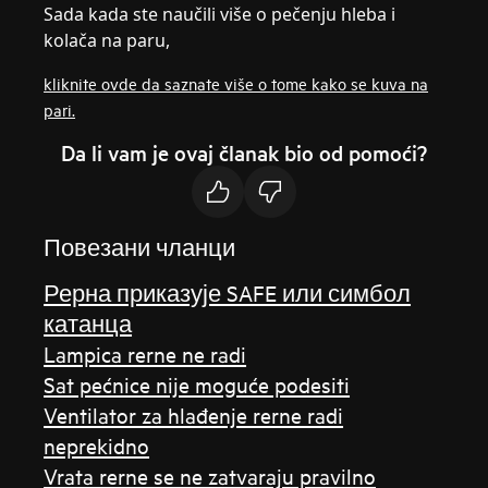
Sada kada ste naučili više o pečenju hleba i
kolača na paru,
kliknite ovde da saznate više o tome kako se kuva na
pari.
Da li vam je ovaj članak bio od pomoći?
Повезани чланци
Рерна приказује SAFE или симбол
катанца
Lampica rerne ne radi
Sat pećnice nije moguće podesiti
Ventilator za hlađenje rerne radi
neprekidno
Vrata rerne se ne zatvaraju pravilno