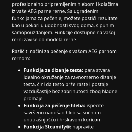
profesionalno pripremljenim hlebom i kolačima
iz vaše AEG parne rerne. Sa ugrađenim
funkcijama za pečenje, možete postići rezultate
kao u pekari u udobnosti svog doma, s punim
samopouzdanjem. Funkcije dostupne na vašoj
rerni zavise od modela rerne.
Različiti načini za pečenje s vašom AEG parnom
rernom:
Funkcija za dizanje testa:
para stvara
idealno okruženje za ravnomerno dizanje
testa, čini da testo brže raste i postaje
vazdušastije bez zabrinutosti zbog hladne
promaje
Funkcija za pečenje hleba:
ispecite
savršeno nadošao hleb sa sočnom
unutrašnjošću i hrskavom koricom
Funkcija Steamify®:
napravite