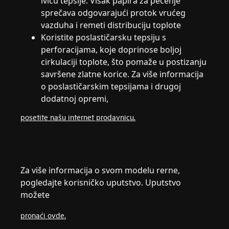
ivicu tepsije. Višak papira za pečenje
sprečava odgovarajući protok vrućeg
vazduha i remeti distribuciju toplote
Koristite poslastičarsku tepsiju s
perforacijama, koje doprinose boljoj
cirkulaciji toplote, što pomaže u postizanju
savršene zlatne korice. Za više informacija
o poslastičarskim tepsijama i drugoj
dodatnoj opremi,
posetite našu internet prodavnicu.
Za više informacija o svom modelu rerne,
pogledajte korisničko uputstvo. Uputstvo
možete
pronaći ovde.