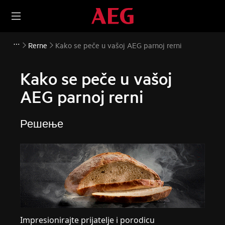
Rerne
Kako se peče u vašoj AEG parnoj rerni
Kako se peče u vašoj
AEG parnoj rerni
Решење
Impresionirajte prijatelje i porodicu