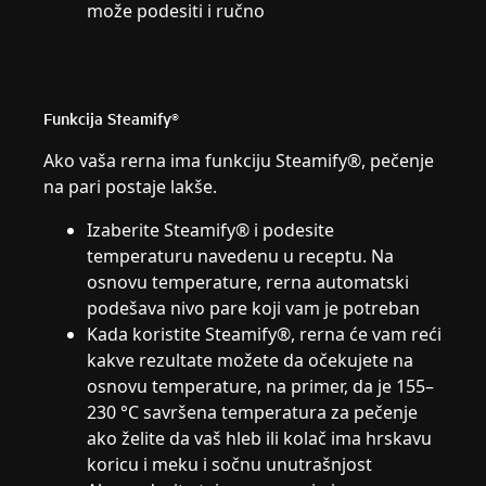
može podesiti i ručno
Funkcija Steamify®
Ako vaša rerna ima funkciju Steamify®, pečenje
na pari postaje lakše.
Izaberite Steamify® i podesite
temperaturu navedenu u receptu. Na
osnovu temperature, rerna automatski
podešava nivo pare koji vam je potreban
Kada koristite Steamify®, rerna će vam reći
kakve rezultate možete da očekujete na
osnovu temperature, na primer, da je 155–
230 °C savršena temperatura za pečenje
ako želite da vaš hleb ili kolač ima hrskavu
koricu i meku i sočnu unutrašnjost