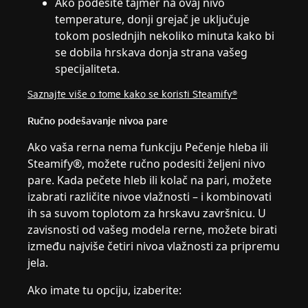
Ako podesite tajmer na ovaj nivo
temperature, donji grejač je uključuje
tokom poslednjih nekoliko minuta kako bi
se dobila hrskava donja strana vašeg
specijaliteta.
Saznajte više o tome kako se koristi Steamify®
Ručno podešavanje nivoa pare
Ako vaša rerna nema funkciju Pečenje hleba ili
Steamify®, možete ručno podesiti željeni nivo
pare. Kada pečete hleb ili kolač na pari, možete
izabrati različite nivoe vlažnosti – i kombinovati
ih sa suvom toplotom za hrskavu završnicu. U
zavisnosti od vašeg modela rerne, možete birati
između najviše četiri nivoa vlažnosti za pripremu
jela.
Ako imate tu opciju, izaberite: