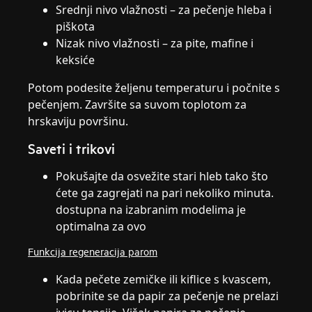
Srednji nivo vlažnosti – za pečenje hleba i
piškota
Nizak nivo vlažnosti – za pite, mafine i
keksiće
Potom podesite željenu temperaturu i počnite s
pečenjem. Završite sa suvom toplotom za
hrskaviju površinu.
Saveti i trikovi
Pokušajte da osvežite stari hleb tako što
ćete ga zagrejati na pari nekoliko minuta.
dostupna na izabranim modelima je
optimalna za ovo
Funkcija regeneracija parom
Kada pečete zemičke ili kiflice s kvascem,
pobrinite se da papir za pečenje ne prelazi