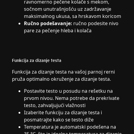
ravnomerno pečene kolače s mekom,
sočnom unutrašnjošću uz zadržavanje
maksimalnog ukusa, sa hrskavom koricom
Ručno podešavanje:
ručno podesite nivo
pare za pečenje hleba i kolača
Funkcija za dizanje testa
Funkcija za dizanje testa na vašoj parnoj rerni
pruža optimalno okruženje za dizanje testa.
Postavite testo u posudu na rešetku na
prvom nivou. Nema potrebe da prekrivate
testo, zahvaljujući vlažnosti
Izaberite funkciju za dizanje testa i
posmatrajte kako se testo diže
Temperatura je automatski podešena na
35 °C, što je idealna temperatura za dizanje