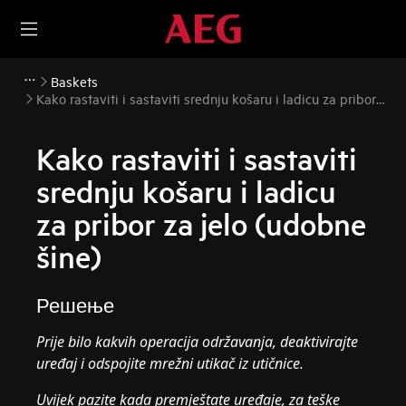
Baskets
Kako rastaviti i sastaviti srednju košaru i ladicu za pribor
za jelo (udobne šine)
Kako rastaviti i sastaviti
srednju košaru i ladicu
za pribor za jelo (udobne
šine)
Решење
Prije bilo kakvih operacija održavanja, deaktivirajte
uređaj i odspojite mrežni utikač iz
utičnice.
Uvijek pazite kada premještate uređaje, za teške