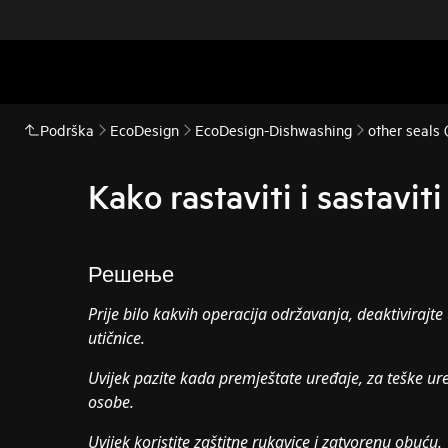
Podrška
EcoDesign
EcoDesign-Dishwashing
other seals
Kako rastaviti i sastavi
Решење
Prije bilo kakvih operacija održavanja, deaktivirajte 
utičnice.
Uvijek pazite kada premještate uređaje, za teške ur
osobe.
Uvijek koristite zaštitne rukavice i zatvorenu obuću.