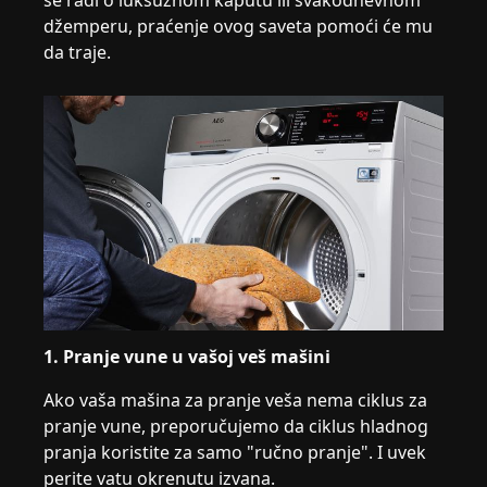
se radi o luksuznom kaputu ili svakodnevnom
džemperu, praćenje ovog saveta pomoći će mu
da traje.
1. Pranje vune u vašoj veš mašini
Ako vaša mašina za pranje veša nema ciklus za
pranje vune, preporučujemo da ciklus hladnog
pranja koristite za samo "ručno pranje". I uvek
perite vatu okrenutu izvana.