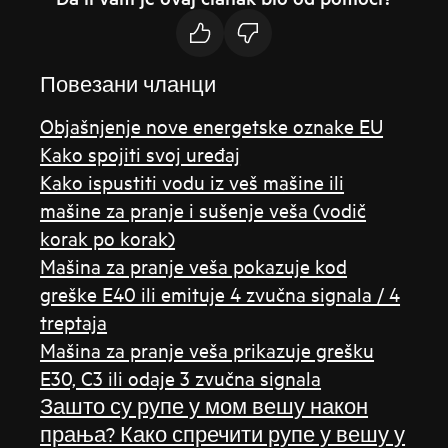
Повезани чланци
Objašnjenje nove energetske oznake EU
Kako spojiti svoj uređaj
Kako ispustiti vodu iz veš mašine ili
mašine za pranje i sušenje veša (vodič
korak po korak)
Mašina za pranje veša pokazuje kod
greške E40 ili emituje 4 zvučna signala / 4
treptaja
Mašina za pranje veša prikazuje grešku
E30, C3 ili odaje 3 zvučna signala
Зашто су рупе у мом вешу након
прања? Како спречити рупе у вешу у