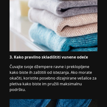
3. Kako pravilno skladištiti vunene odeće
Čuvajte svoje džempere ravne i preklopljene
kako biste ih zaštitili od istezanja. Ako morate
okačiti, koristite posebno dizajnirane vešalice za
pletiva kako biste im pružili maksimalnu
podršku.