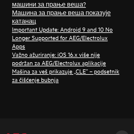
машини за прање веша?
Машина за прање веша показује
катанац
Important Update: Android 9 and 10 No
Longer Supported for AEG/Electrolux
Apps
Važno ažuriranje: iOS 16.x više nije
podržan za AEG/Electrolux aplikacije
Mašina za veš prikazuje „CLE” – podsetnik
za čišćenje bubnja