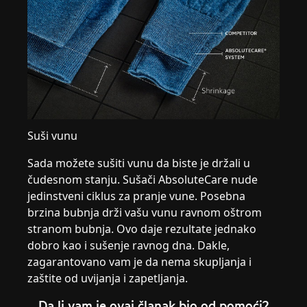
Suši vunu
Sada možete sušiti vunu da biste je držali u
čudesnom stanju. Sušači AbsoluteCare nude
jedinstveni ciklus za pranje vune. Posebna
brzina bubnja drži vašu vunu ravnom oštrom
stranom bubnja. Ovo daje rezultate jednako
dobro kao i sušenje ravnog dna. Dakle,
zagarantovano vam je da nema skupljanja i
zaštite od uvijanja i zapetljanja.
Da li vam je ovaj članak bio od pomoći?