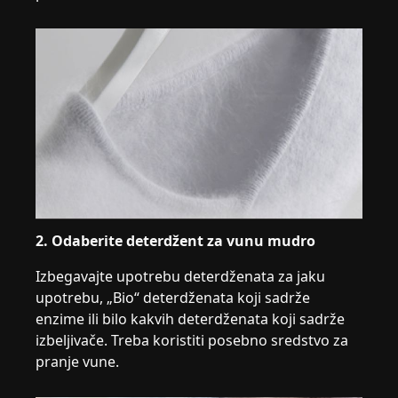
2. Odaberite deterdžent za vunu mudro
Izbegavajte upotrebu deterdženata za jaku
upotrebu, „Bio“ deterdženata koji sadrže
enzime ili bilo kakvih deterdženata koji sadrže
izbeljivače. Treba koristiti posebno sredstvo za
pranje vune.