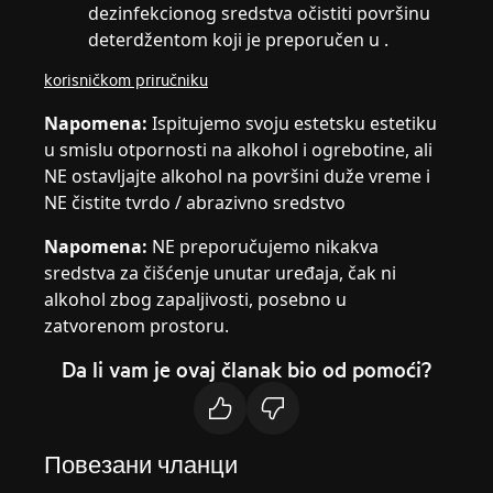
dezinfekcionog sredstva očistiti površinu
deterdžentom koji je preporučen u .
korisničkom priručniku
Napomena:
Ispitujemo svoju estetsku estetiku
u smislu otpornosti na alkohol i ogrebotine, ali
NE ostavljajte alkohol na površini duže vreme i
NE čistite tvrdo / abrazivno sredstvo
Napomena:
NE preporučujemo nikakva
sredstva za čišćenje unutar uređaja, čak ni
alkohol zbog zapaljivosti, posebno u
zatvorenom prostoru.
Da li vam je ovaj članak bio od pomoći?
Повезани чланци