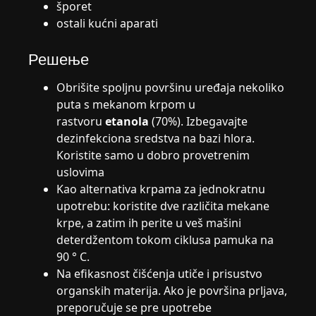
šporet
ostali kućni aparati
Решење
Obrišite spoljnu površinu uređaja nekoliko
puta s mekanom krpom u
rastvoru
etanola
(70%). Izbegavajte
dezinfekciona sredstva na bazi hlora.
Koristite samo u dobro provetrenim
uslovima
Kao alternativa krpama za jednokratnu
upotrebu: koristite dve različita mekane
krpe, a zatim ih perite u veš mašini
deterdžentom tokom ciklusa pamuka na
90 ° C.
Na efikasnost čišćenja utiče i prisustvo
organskih materija. Ako je površina prljava,
preporučuje se pre upotrebe