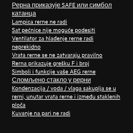
Рерна приказује SAFE или симбол
катанца
Lampica rerne ne radi
Sat pećnice nije moguće podesiti
Ventilator za hlađenje rerne radi
neprekidno
Vrata rerne se ne zatvaraju pravilno
Rerna prikazuje grešku F i broj
Simboli i funkcije vaše AEG rerne
Сломљено стакло у рерни
Kondenzacija / voda / vlaga sakuplja se u
rerni, unutar vrata rerne i između staklenih
ploča
Kuvanje na pari ne radi