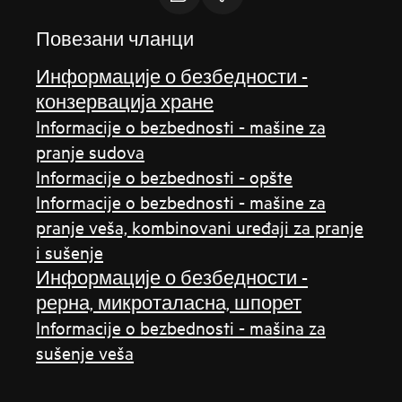
Повезани чланци
Информације о безбедности -
конзервација хране
Informacije o bezbednosti - mašine za
pranje sudova
Informacije o bezbednosti - opšte
Informacije o bezbednosti - mašine za
pranje veša, kombinovani uređaji za pranje
i sušenje
Информације о безбедности -
рерна, микроталасна, шпорет
Informacije o bezbednosti - mašina za
sušenje veša