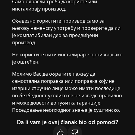
Само одрасли треба да користе или
инсталирају производ.
Обавезно користите производ само за
његову наменску употребу и проверите да ли
је компатибилан део за предвиђени
производ.
Не користите нити инсталирајте производ ако
је оштећен.
Молимо Вас да обратите пажњу да
самостална поправка или поправка коју не
изврши стручно лице може имати последице
по безбедност уколико се не изведе правилно
и може довести до губитка гаранције.
Поседовање неопходног знања је суштинско.
Da li vam je ovaj članak bio od pomoći?