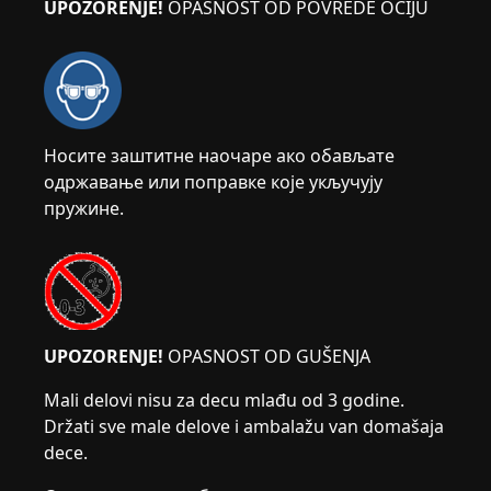
UPOZORENJE!
OPASNOST OD POVREDE OČIJU
Носите заштитне наочаре ако обављате
одржавање или поправке које укључују
пружине.
UPOZORENJE!
OPASNOST OD GUŠENJA
Mali delovi nisu za decu mlađu od 3 godine.
Držati sve male delove i ambalažu van domašaja
dece.