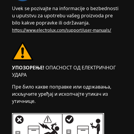
Uvek se pozivajte na informacije o bezbednosti
u uputstvu za upotrebu vašeg proizvoda pre
bilo kakve popravke ili održavanja.
https://www.electrolux.com/support/user-manuals/
УПОЗОРЕЊЕ!
ОПАСНОСТ ОД ЕЛЕКТРИЧНОГ
УДАРА
Пре било какве поправке или одржавања,
искључите уређај и ископчајте утикач из
утичнице.